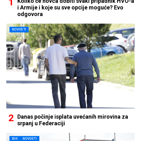
Koliko će novca dobiti svaki pripadnik HVO-a
i Armije i koje su sve opcije moguće? Evo
odgovora
NOVOSTI
Danas počinje isplata uvećanih mirovina za
srpanj u Federaciji
BIH
NOVOSTI