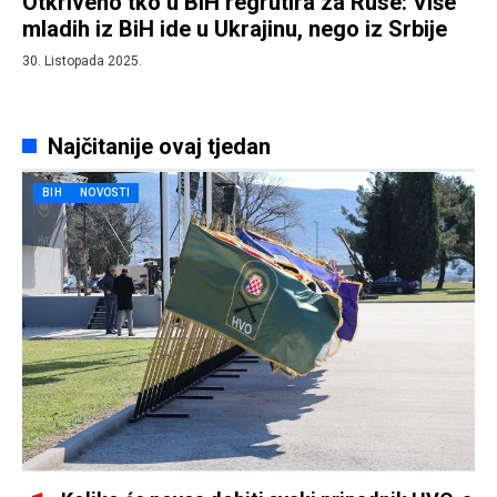
Otkriveno tko u BiH regrutira za Ruse: Više
mladih iz BiH ide u Ukrajinu, nego iz Srbije
30. Listopada 2025.
Najčitanije ovaj tjedan
BIH
NOVOSTI