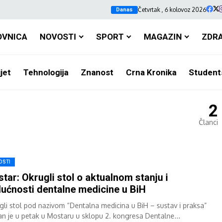
Četvrtak , 6 kolovoz 2026
Danas
OVNICA
NOVOSTI
SPORT
MAGAZIN
ZDR
jet
Tehnologija
Znanost
Crna Kronika
Student
2
Članci
OSTI
tar: Okrugli stol o aktualnom stanju i
ućnosti dentalne medicine u BiH
gli stol pod nazivom “Dentalna medicina u BiH – sustav i praksa”
an je u petak u Mostaru u sklopu 2. kongresa Dentalne...