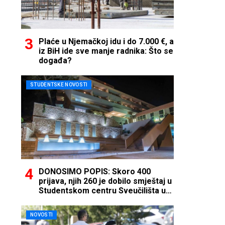
Plaće u Njemačkoj idu i do 7.000 €, a
iz BiH ide sve manje radnika: Što se
događa?
STUDENTSKE NOVOSTI
DONOSIMO POPIS: Skoro 400
prijava, njih 260 je dobilo smještaj u
Studentskom centru Sveučilišta u
Mostaru
NOVOSTI