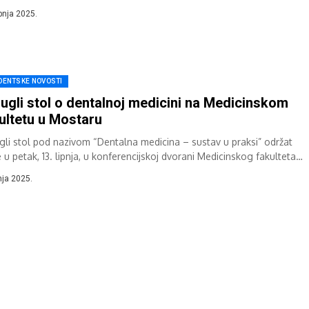
ipnja 2025.
DENTSKE NOVOSTI
ugli stol o dentalnoj medicini na Medicinskom
ultetu u Mostaru
gli stol pod nazivom “Dentalna medicina – sustav u praksi” održat
 u petak, 13. lipnja, u konferencijskoj dvorani Medicinskog fakulteta
ilišta...
nja 2025.