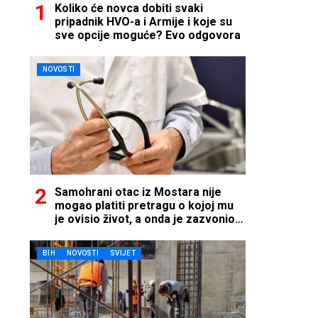
Koliko će novca dobiti svaki
pripadnik HVO-a i Armije i koje su
sve opcije moguće? Evo odgovora
NOVOSTI
Samohrani otac iz Mostara nije
mogao platiti pretragu o kojoj mu
je ovisio život, a onda je zazvonio
telefon…
BIH
NOVOSTI
SVIJET