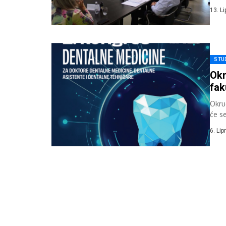
13. L
STU
Okr
fak
Okru
će se
Sveuč
6. Lip