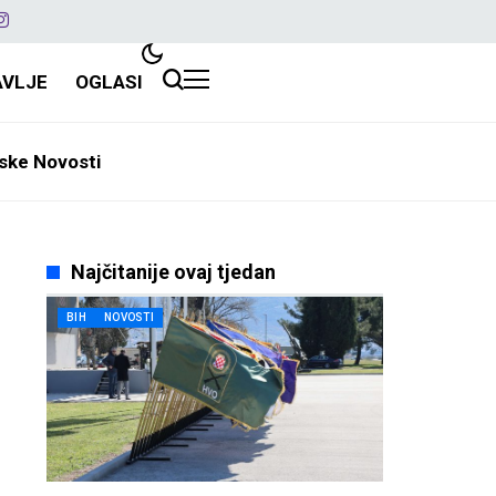
AVLJE
OGLASI
ske Novosti
Najčitanije ovaj tjedan
BIH
NOVOSTI