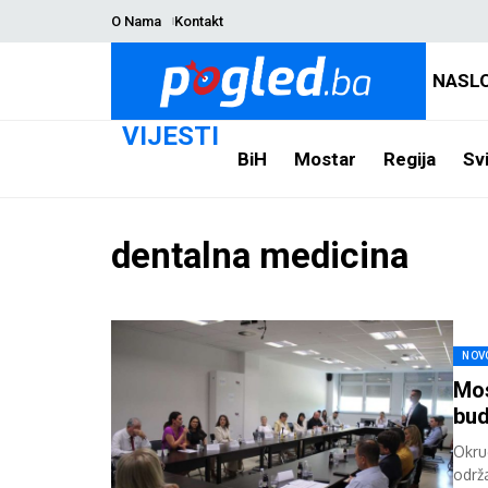
O Nama
Kontakt
NASL
VIJESTI
BiH
Mostar
Regija
Svi
dentalna medicina
NOV
Mos
bud
Okru
održ