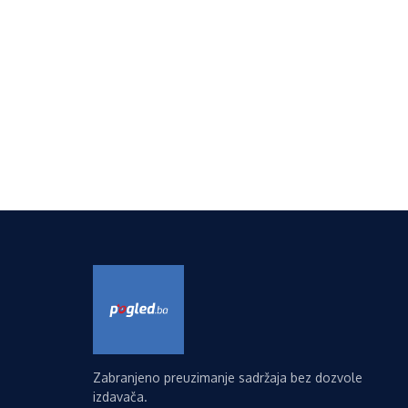
Zabranjeno preuzimanje sadržaja bez dozvole
izdavača.