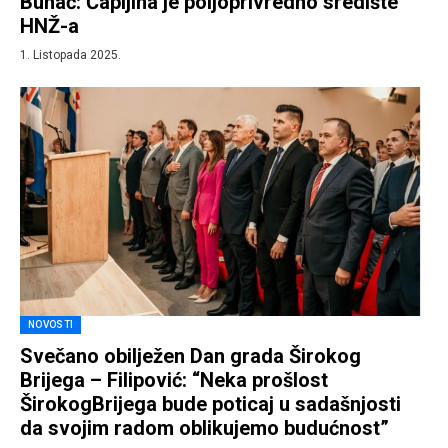
Buhač: Čapljina je poljoprivredno središte
HNŽ-a
1. Listopada 2025.
NOVOSTI
Svečano obilježen Dan grada Širokog
Brijega – Filipović: “Neka prošlost
ŠirokogBrijega bude poticaj u sadašnjosti
da svojim radom oblikujemo budućnost”