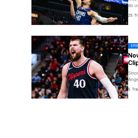
do uv
25. T
SPO
Nov
Cli
Sino
Ange
su Lo
5. Tr