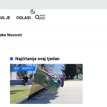
AVLJE
OGLASI
ske Novosti
Najčitanije ovaj tjedan
BIH
NOVOSTI