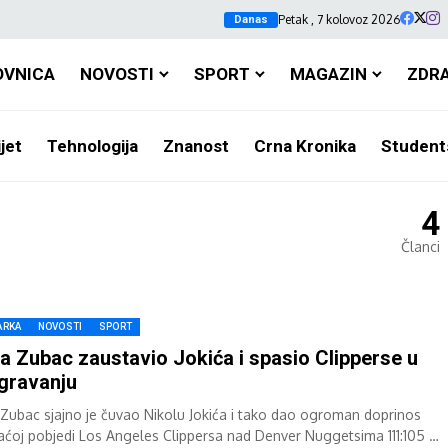
Petak , 7 kolovoz 2026
Danas
OVNICA
NOVOSTI
SPORT
MAGAZIN
ZDR
jet
Tehnologija
Znanost
Crna Kronika
Student
4
Članci
ARKA
NOVOSTI
SPORT
ca Zubac zaustavio Jokića i spasio Clipperse u
gravanju
a Zubac sjajno je čuvao Nikolu Jokića i tako dao ogroman doprinos
ćoj pobjedi Los Angeles Clippersa nad Denver Nuggetsima 111:105 u