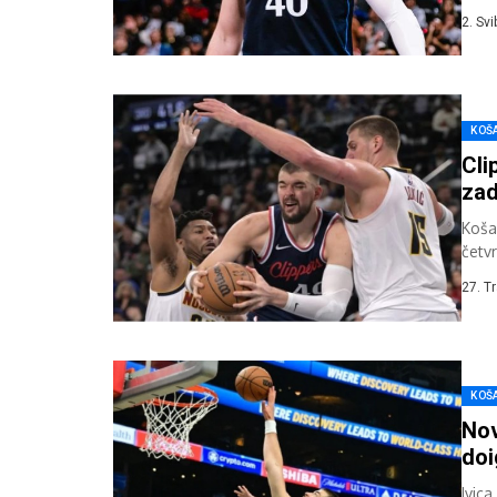
šesto
2. Sv
KOŠ
Cli
zad
Koša
četv
Zubac
27. T
KOŠ
Nov
doi
Ivic