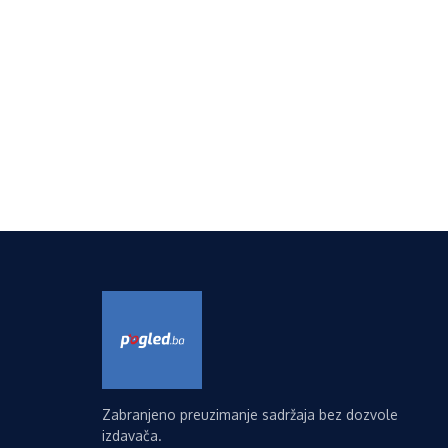
Zabranjeno preuzimanje sadržaja bez dozvole
izdavača.