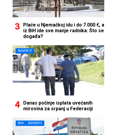
Plaće u Njemačkoj idu i do 7.000 €, a
iz BiH ide sve manje radnika: Što se
događa?
NOVOSTI
Danas počinje isplata uvećanih
mirovina za srpanj u Federaciji
BIH
NOVOSTI