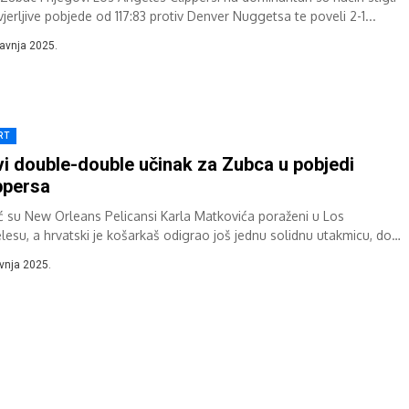
jerljive pobjede od 117:83 protiv Denver Nuggetsa te poveli 2-1...
ravnja 2025.
RT
i double-double učinak za Zubca u pobjedi
ppersa
ć su New Orleans Pelicansi Karla Matkovića poraženi u Los
lesu, a hrvatski je košarkaš odigrao još jednu solidnu utakmicu, dok
s...
avnja 2025.