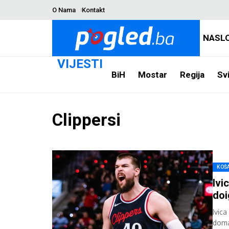
O Nama
Kontakt
NASL
VIJESTI
BiH
Mostar
Regija
Svi
Clippersi
KOŠ
Ivi
doi
Ivic
doma