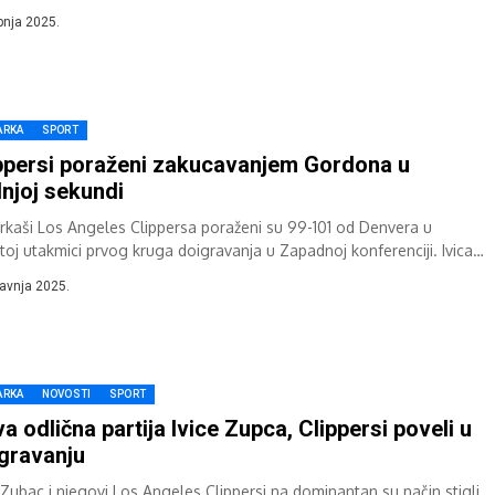
j...
ibnja 2025.
ARKA
SPORT
ppersi poraženi zakucavanjem Gordona u
njoj sekundi
rkaši Los Angeles Clippersa poraženi su 99-101 od Denvera u
rtoj utakmici prvog kruga doigravanja u Zapadnoj konferenciji. Ivica
 ostvario je novi...
ravnja 2025.
ARKA
NOVOSTI
SPORT
a odlična partija Ivice Zupca, Clippersi poveli u
gravanju
a Zubac i njegovi Los Angeles Clippersi na dominantan su način stigli