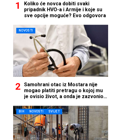
Koliko će novca dobiti svaki
pripadnik HVO-a i Armije i koje su
sve opcije moguće? Evo odgovora
NOVOSTI
Samohrani otac iz Mostara nije
mogao platiti pretragu o kojoj mu
je ovisio život, a onda je zazvonio
telefon…
BIH
NOVOSTI
SVIJET