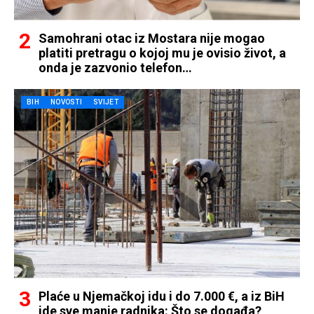
Samohrani otac iz Mostara nije mogao
platiti pretragu o kojoj mu je ovisio život, a
onda je zazvonio telefon…
BIH
NOVOSTI
SVIJET
Plaće u Njemačkoj idu i do 7.000 €, a iz BiH
ide sve manje radnika: Što se događa?