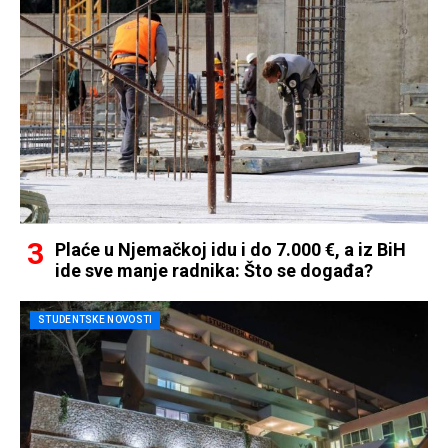
Plaće u Njemačkoj idu i do 7.000 €, a iz BiH
ide sve manje radnika: Što se događa?
STUDENTSKE NOVOSTI