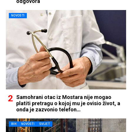
odgovora
NOVOSTI
Samohrani otac iz Mostara nije mogao
platiti pretragu o kojoj mu je ovisio život, a
onda je zazvonio telefon…
BIH
NOVOSTI
SVIJET