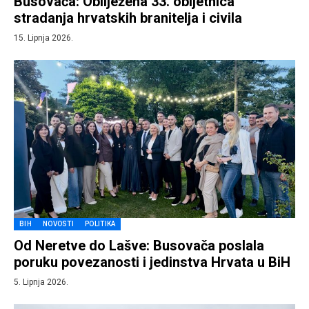
Busovača: Obilježena 33. obljetnica
stradanja hrvatskih branitelja i civila
15. Lipnja 2026.
BIH
NOVOSTI
POLITIKA
Od Neretve do Lašve: Busovača poslala
poruku povezanosti i jedinstva Hrvata u BiH
5. Lipnja 2026.