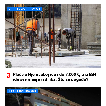
BIH
NOVOSTI
SVIJET
Plaće u Njemačkoj idu i do 7.000 €, a iz BiH
ide sve manje radnika: Što se događa?
STUDENTSKE NOVOSTI