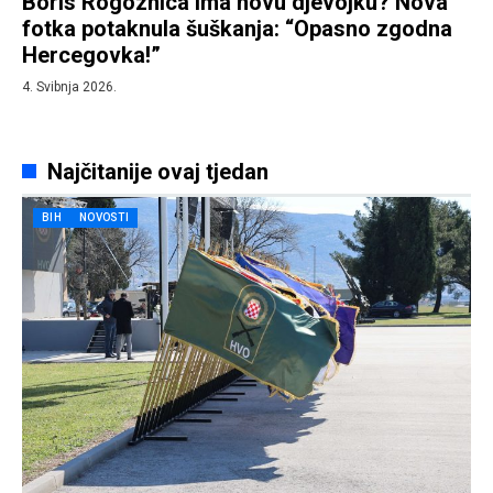
Boris Rogoznica ima novu djevojku? Nova
fotka potaknula šuškanja: “Opasno zgodna
Hercegovka!”
4. Svibnja 2026.
Najčitanije ovaj tjedan
BIH
NOVOSTI