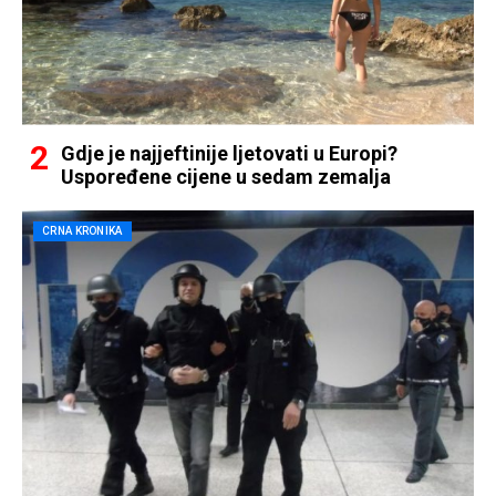
Gdje je najjeftinije ljetovati u Europi?
Uspoređene cijene u sedam zemalja
CRNA KRONIKA