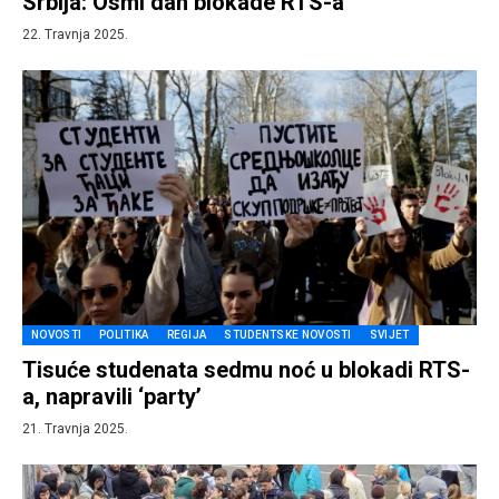
Srbija: Osmi dan blokade RTS-a
22. Travnja 2025.
NOVOSTI
POLITIKA
REGIJA
STUDENTSKE NOVOSTI
SVIJET
Tisuće studenata sedmu noć u blokadi RTS-
a, napravili ‘party’
21. Travnja 2025.