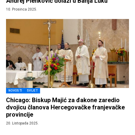
Andrej Plenković dolazi u Banja Luku
10. Prosinca 2025.
NOVOSTI
SVIJET
Chicago: Biskup Majić za đakone zaredio
dvojicu članova Hercegovačke franjevačke
provincije
20. Listopada 2025.