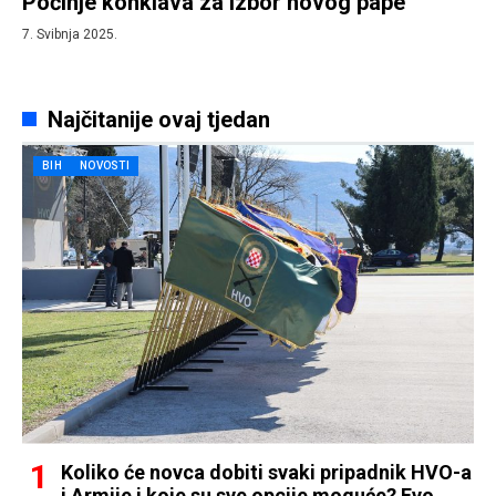
Počinje konklava za izbor novog pape
7. Svibnja 2025.
Najčitanije ovaj tjedan
BIH
NOVOSTI
Koliko će novca dobiti svaki pripadnik HVO-a
i Armije i koje su sve opcije moguće? Evo