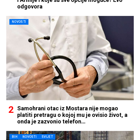
odgovora
NOVOSTI
Samohrani otac iz Mostara nije mogao
platiti pretragu o kojoj mu je ovisio život, a
onda je zazvonio telefon…
BIH
NOVOSTI
SVIJET