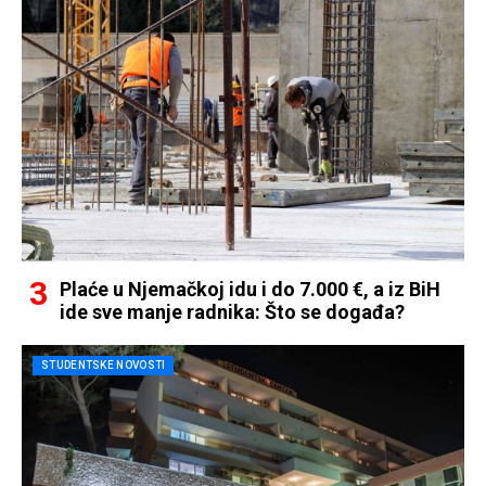
Plaće u Njemačkoj idu i do 7.000 €, a iz BiH
ide sve manje radnika: Što se događa?
STUDENTSKE NOVOSTI