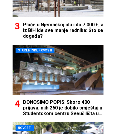
Plaće u Njemačkoj idu i do 7.000 €, a
iz BiH ide sve manje radnika: Što se
događa?
STUDENTSKE NOVOSTI
DONOSIMO POPIS: Skoro 400
prijava, njih 260 je dobilo smještaj u
Studentskom centru Sveučilišta u
Mostaru
NOVOSTI