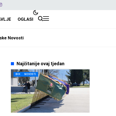
AVLJE
OGLASI
ske Novosti
Najčitanije ovaj tjedan
BIH
NOVOSTI