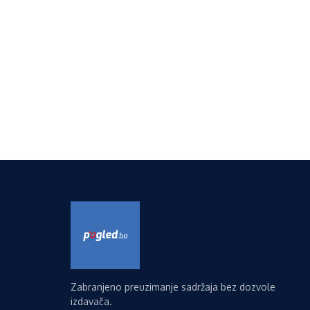
Zabranjeno preuzimanje sadržaja bez dozvole
izdavača.