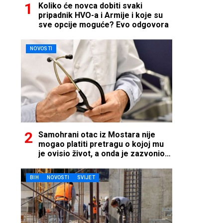
Koliko će novca dobiti svaki
pripadnik HVO-a i Armije i koje su
sve opcije moguće? Evo odgovora
NOVOSTI
Samohrani otac iz Mostara nije
mogao platiti pretragu o kojoj mu
je ovisio život, a onda je zazvonio
telefon…
BIH
NOVOSTI
SVIJET