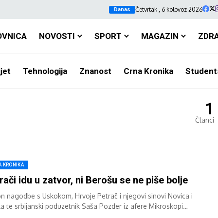
Četvrtak , 6 kolovoz 2026
Danas
OVNICA
NOVOSTI
SPORT
MAGAZIN
ZDR
jet
Tehnologija
Znanost
Crna Kronika
Student
1
Članci
A KRONIKA
rači idu u zatvor, ni Berošu se ne piše bolje
n nagodbe s Uskokom, Hrvoje Petrač i njegovi sinovi Novica i
la te srbijanski poduzetnik Saša Pozder iz afere Mikroskopi
azumno su na...