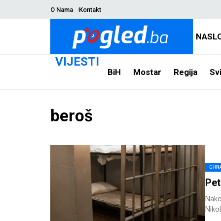
O Nama
Kontakt
NASL
VIJESTI
BiH
Mostar
Regija
Svi
beroš
CRN
Pet
Nako
Niko
spor