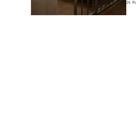
26. R