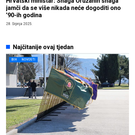
Hrvatski ministar: Snaga Oružanih snaga
jamči da se više nikada neće dogoditi ono
’90-ih godina
28. Srpnja 2025.
Najčitanije ovaj tjedan
BIH
NOVOSTI