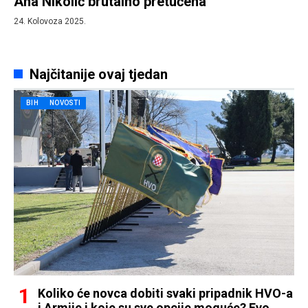
Ana Nikolić brutalno pretučena
24. Kolovoza 2025.
Najčitanije ovaj tjedan
BIH
NOVOSTI
Koliko će novca dobiti svaki pripadnik HVO-a
i Armije i koje su sve opcije moguće? Evo