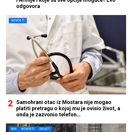
odgovora
NOVOSTI
Samohrani otac iz Mostara nije mogao
platiti pretragu o kojoj mu je ovisio život, a
onda je zazvonio telefon…
BIH
NOVOSTI
SVIJET