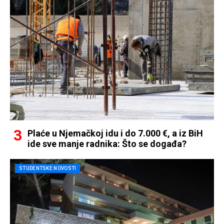
Plaće u Njemačkoj idu i do 7.000 €, a iz BiH
ide sve manje radnika: Što se događa?
STUDENTSKE NOVOSTI