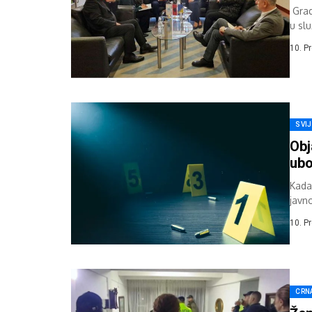
Grad
u sl
posl
10. P
SVI
Obj
ubo
Kada 
javno
je...
10. P
CRN