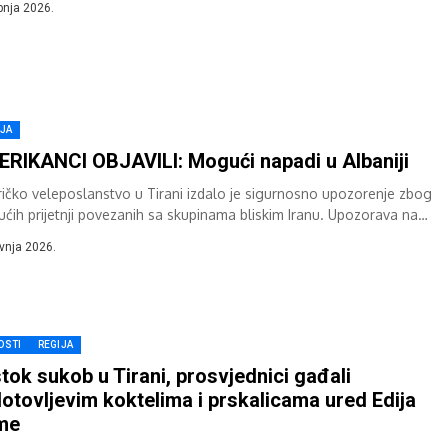
ipnja 2026.
IJA
RIKANCI OBJAVILI: Mogući napadi u Albaniji
ičko veleposlanstvo u Tirani izdalo je sigurnosno upozorenje zbog
ćih prijetnji povezanih sa skupinama bliskim Iranu. Upozorava na
cijalne mete diljem Albanije, uključujući...
avnja 2026.
OSTI
REGIJA
tok sukob u Tirani, prosvjednici gađali
otovljevim koktelima i prskalicama ured Edija
me