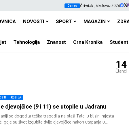
Četvrtak , 6 kolovoz 2026
Danas
OVNICA
NOVOSTI
SPORT
MAGAZIN
ZDR
jet
Tehnologija
Znanost
Crna Kronika
Student
14
Članci
OSTI
REGIJA
je djevojčice (9 i 11) se utopile u Jadranu
aniji se dogodila teška tragedija na plaži Tale, u blizini mjesta
, gdje su život izgubile dvije djevojčice nakon utapanja u
anskom...