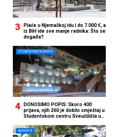
Plaće u Njemačkoj idu i do 7.000 €, a
iz BiH ide sve manje radnika: Što se
događa?
STUDENTSKE NOVOSTI
DONOSIMO POPIS: Skoro 400
prijava, njih 260 je dobilo smještaj u
Studentskom centru Sveučilišta u
Mostaru
NOVOSTI