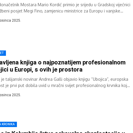
onačelnik Mostara Mario Kordić primio je srijedu u Gradskoj vijećnici
užbeni posjet Megi Fino, zamjenicu ministrice za Europu i vanjske
ove Republike...
rosinca 2025.
JET
avljena knjiga o najpoznatijem profesionalnom
jici u Europi, s ovih je prostora
je talijanski novinar Andrea Galli objavio knjigu “Ubojica”, europska
st je prvi put dobila uvid u mračni svijet profesionalnog krvnika koji
rosinca 2025.
A KRONIKA