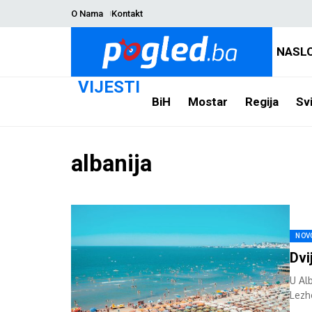
O Nama
Kontakt
NASL
VIJESTI
BiH
Mostar
Regija
Svi
albanija
NOV
Dvi
U Alb
Lezhë
Jadr