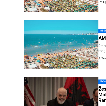
19. L
REG
AME
Amer
mogu
poten
2. Tr
NOV
Žes
Mol
Ra