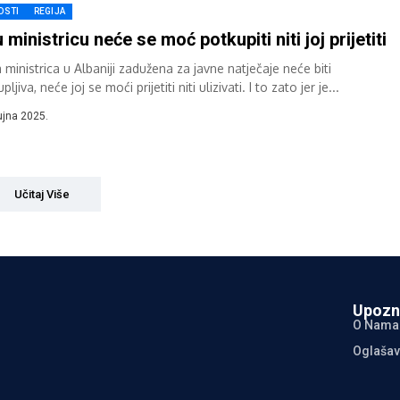
OSTI
REGIJA
 ministricu neće se moć potkupiti niti joj prijetiti
ministrica u Albaniji zadužena za javne natječaje neće biti
pljiva, neće joj se moći prijetiti niti ulizivati. I to zato jer je...
ujna 2025.
Učitaj Više
Upozn
O Nama
Oglašav