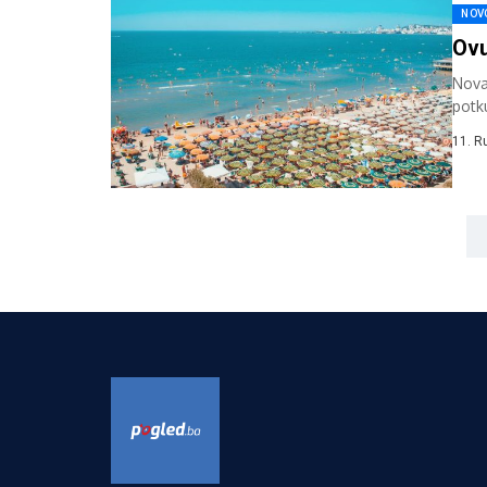
NOV
Ovu
Nova 
potku
11. R