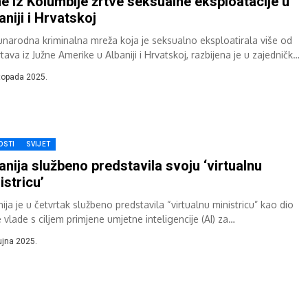
e iz Kolumbije žrtve seksualne eksploatacije u
aniji i Hrvatskoj
narodna kriminalna mreža koja je seksualno eksploatirala više od
tava iz Južne Amerike u Albaniji i Hrvatskoj, razbijena je u zajedničkoj
...
stopada 2025.
OSTI
SVIJET
anija službeno predstavila svoju ‘virtualnu
istricu’
ija je u četvrtak službeno predstavila “virtualnu ministricu” kao dio
 vlade s ciljem primjene umjetne inteligencije (AI) za
dnostavljenje administrativnih postupaka i...
ujna 2025.