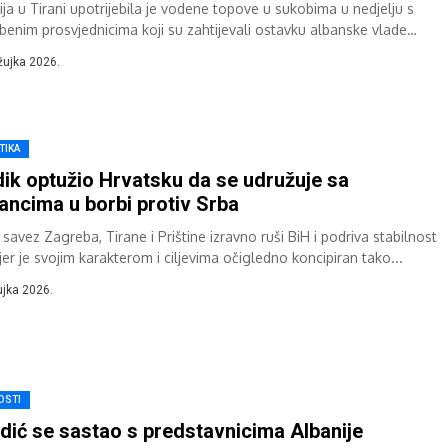
ija u Tirani upotrijebila je vodene topove u sukobima u nedjelju s
benim prosvjednicima koji su zahtijevali ostavku albanske vlade
n optužbi za...
žujka 2026.
TIKA
ik optužio Hrvatsku da se udružuje sa
ancima u borbi protiv Srba
 savez Zagreba, Tirane i Prištine izravno ruši BiH i podriva stabilnost
 jer je svojim karakterom i ciljevima očigledno koncipiran tako...
ujka 2026.
OSTI
dić se sastao s predstavnicima Albanije