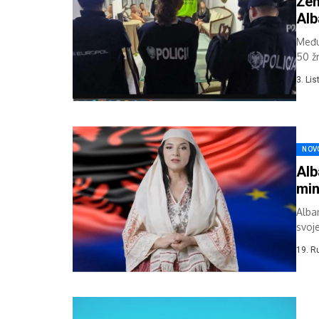
Žen
Alb
Među
50 žr
akciji
3. Li
NOV
Alb
min
Alban
svoje
poje
19. R