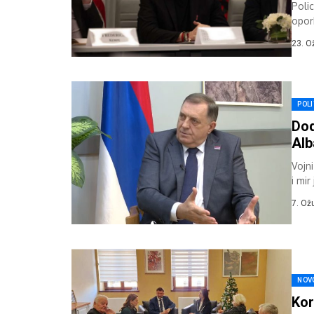
Polic
opor
nako
23. O
POLI
Dod
Alb
Vojni
i mir
7. Ož
NOV
Kor