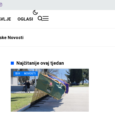
AVLJE
OGLASI
ske Novosti
Najčitanije ovaj tjedan
BIH
NOVOSTI