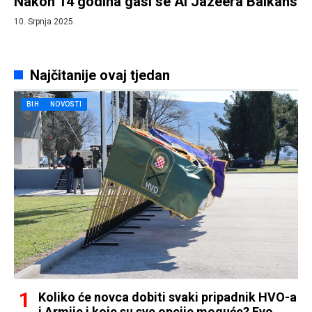
Nakon 14 godina gasi se Al Jazeera Balkans
10. Srpnja 2025.
Najčitanije ovaj tjedan
BIH
NOVOSTI
Koliko će novca dobiti svaki pripadnik HVO-a
i Armije i koje su sve opcije moguće? Evo