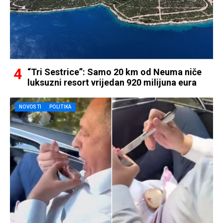
“Tri Sestrice”: Samo 20 km od Neuma niče
luksuzni resort vrijedan 920 milijuna eura
NOVOSTI
POLITIKA