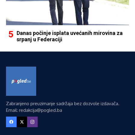
Danas počinje isplata uvećanih mirovina za
srpanj u Federaciji
Zabranjeno preuzimanje sadržaja bez dozvole izdavača.
Email: redakcija@pogled.ba