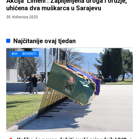
Akcija ‘Limeni’: Zaplijenjena droga i oružje,
uhićena dva muškarca u Sarajevu
30. Kolovoza 2025.
Najčitanije ovaj tjedan
BIH
NOVOSTI