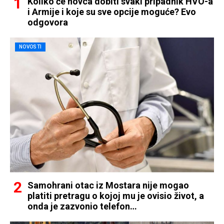
Koliko će novca dobiti svaki pripadnik HVO-a
i Armije i koje su sve opcije moguće? Evo
odgovora
NOVOSTI
Samohrani otac iz Mostara nije mogao
platiti pretragu o kojoj mu je ovisio život, a
onda je zazvonio telefon…