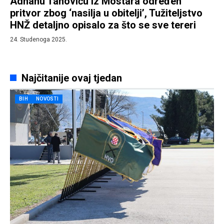
Adnanu Tanoviću iz Mostara određen
pritvor zbog ‘nasilja u obitelji’, Tužiteljstvo
HNŽ detaljno opisalo za što se sve tereri
24. Studenoga 2025.
Najčitanije ovaj tjedan
BIH
NOVOSTI