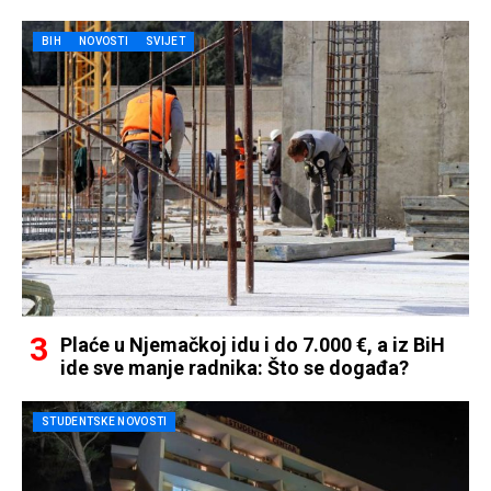
BIH
NOVOSTI
SVIJET
Plaće u Njemačkoj idu i do 7.000 €, a iz BiH
ide sve manje radnika: Što se događa?
STUDENTSKE NOVOSTI