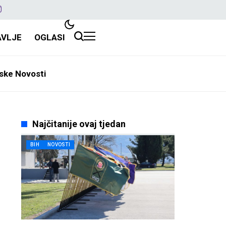
AVLJE
OGLASI
ske Novosti
Najčitanije ovaj tjedan
BIH
NOVOSTI