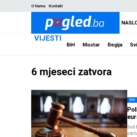
O Nama
Kontakt
NASL
VIJESTI
BiH
Mostar
Regija
Svi
6 mjeseci zatvora
BIH
Pol
eur
Sud 
održ