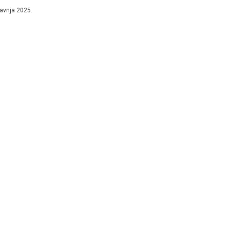
stupanjsku presudu kojom...
ravnja 2025.