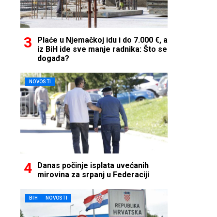
Plaće u Njemačkoj idu i do 7.000 €, a
iz BiH ide sve manje radnika: Što se
događa?
NOVOSTI
Danas počinje isplata uvećanih
mirovina za srpanj u Federaciji
BIH
NOVOSTI