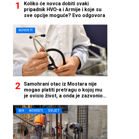
Koliko će novca dobiti svaki
pripadnik HVO-a i Armije i koje su
sve opcije moguće? Evo odgovora
NOVOSTI
Samohrani otac iz Mostara nije
mogao platiti pretragu o kojoj mu
je ovisio život, a onda je zazvonio
telefon…
BIH
NOVOSTI
SVIJET