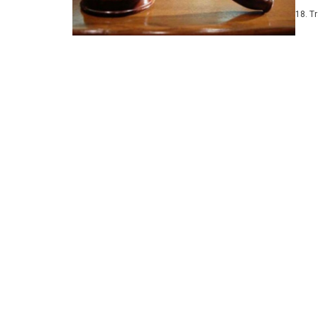
prvo
18. T