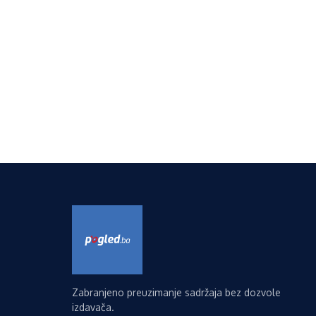
Zabranjeno preuzimanje sadržaja bez dozvole
izdavača.