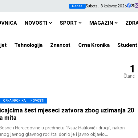
Subota , 8 kolovoz 2026
Danas
OVNICA
NOVOSTI
SPORT
MAGAZIN
ZDR
jet
Tehnologija
Znanost
Crna Kronika
Student
1
Članci
CRNA KRONIKA
NOVOSTI
icajcima šest mjeseci zatvora zbog uzimanja 20
a mita
Bosne i Hercegovine u predmetu “Nijaz Halilović i drugi”, nakon
anog javnog glavnog ročišta, donio je i javno objavio