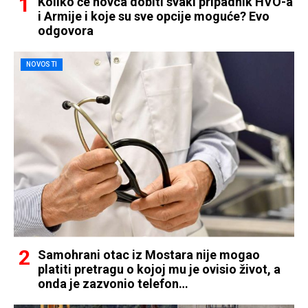
Koliko će novca dobiti svaki pripadnik HVO-a
i Armije i koje su sve opcije moguće? Evo
odgovora
NOVOSTI
Samohrani otac iz Mostara nije mogao
platiti pretragu o kojoj mu je ovisio život, a
onda je zazvonio telefon…