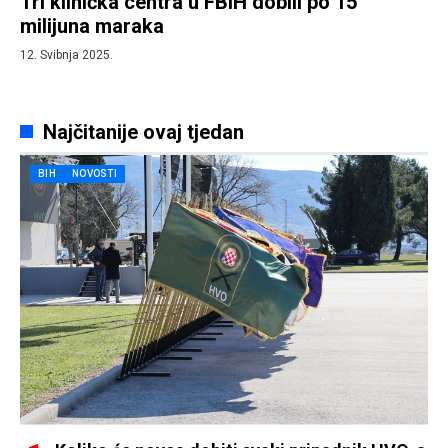
Tri klinička centra u FBiH dobili po 15
milijuna maraka
12. Svibnja 2025.
Najčitanije ovaj tjedan
BIH
NOVOSTI