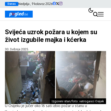
Nedjelja , 9 kolovoz 2026
Danas
Svijeća uzrok požara u kojem su
život izgubile majka i kćerka
30. Svibnja 2025.
Izgoreni stan/foto: vatrogasci Osijek
U Osijeku je jučer oko 16 sati izbio požar u stanu u