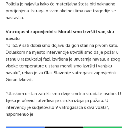
Policija je najavila kako će materijalna šteta biti naknadno
procijenjena. Istraga o svim okolnostima ove tragedije se
nastavlja.
Vatrogasni zapovjednik: Morali smo izvršiti vanjsku
navalu
“U 15:59 sati dobili smo dojavu da gori stan na prvom katu.
Dolaskom na mjesto intervencije utvrdili smo da je požar u
stanu u razbuktaloj fazi. Izvršena je unutarnja navala, a zbog
visoke temperature u stanu morali smo izvršiti i vanjsku
navalu”, rekao je za
Glas Slavonije
vatrogasni zapovjednik
Goran Ivković.
“Ulaskom u stan zatekli smo dvije smrtno stradale osobe. U
tijeku je očevid i utvrđivanje uzroka izbijanja požara. U
intervenciji je sudjelovalo 9 vatrogasaca s dva vozila”,
napomenuo je.