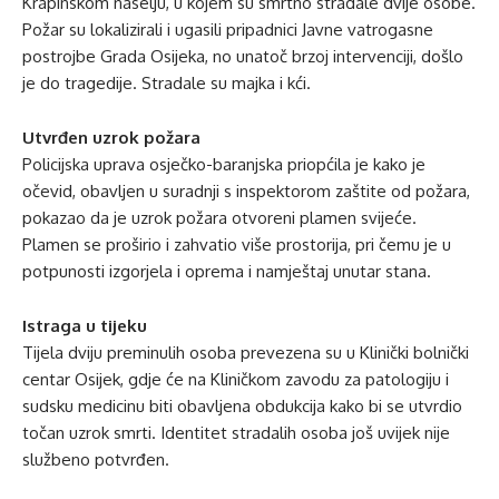
Krapinskom naselju, u kojem su smrtno stradale dvije osobe.
Požar su lokalizirali i ugasili pripadnici Javne vatrogasne
postrojbe Grada Osijeka, no unatoč brzoj intervenciji, došlo
je do tragedije. Stradale su majka i kći.
Utvrđen uzrok požara
Policijska uprava osječko-baranjska priopćila je kako je
očevid, obavljen u suradnji s inspektorom zaštite od požara,
pokazao da je uzrok požara otvoreni plamen svijeće.
Plamen se proširio i zahvatio više prostorija, pri čemu je u
potpunosti izgorjela i oprema i namještaj unutar stana.
Istraga u tijeku
Tijela dviju preminulih osoba prevezena su u Klinički bolnički
centar Osijek, gdje će na Kliničkom zavodu za patologiju i
sudsku medicinu biti obavljena obdukcija kako bi se utvrdio
točan uzrok smrti. Identitet stradalih osoba još uvijek nije
službeno potvrđen.