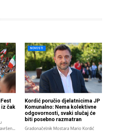
NOVOSTI
Fest
Kordić poručio djelatnicima JP
iz čak
Komunalno: Nema kolektivne
odgovornosti, svaki slučaj će
biti posebno razmatran
u
završen
Gradonačelnik Mostara Mario Kordić