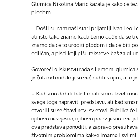
Glumica Nikolina Marić kazala je kako će tež
plodom.
– Došli su nam naši stari prijatelji Ivan Leo L
ali isto tako znamo kada Lemo dođe da se tr
znamo da će to uroditi plodom i da će biti p
odličan, a pisci koji pišu tekstove baš za glum
Govoreći o iskustvu rada s Lemom, glumica An
je čula od onih koji su već radili s njim, a to 
– Kad smo dobili tekst imali smo devet mon
svega toga napraviti predstavu, ali kad smo na
otvorili su se čitavi novi svjetovi. Publika će
njihovo nesvjesno, njihovo podsvjesno i vidjeti
ova predstava ponuditi, a zapravo preslikava 
životnim problemima kakve imamo i svi mi – 