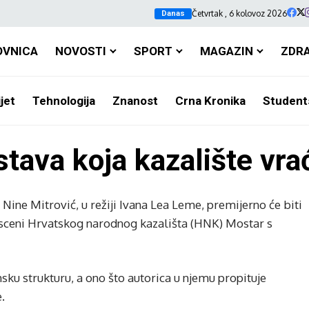
Četvrtak , 6 kolovoz 2026
Danas
OVNICA
NOVOSTI
SPORT
MAGAZIN
ZDR
jet
Tehnologija
Znanost
Crna Kronika
Student
stava koja kazalište vra
 Nine Mitrović, u režiji Ivana Lea Leme, premijerno će biti
oj sceni Hrvatskog narodnog kazališta (HNK) Mostar s
ku strukturu, a ono što autorica u njemu propituje
.