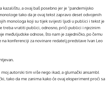
a kazalištu, a ovaj baš posebno jer je “pandemijsko
 monologe tako da je ovaj tekst zapravo deset odvojenih
ih monologa koji su tijek svijesti ljudi u publici i tekst je
e treba vratiti publici, odnosno, prići publici i njezinim
je međuljudske odnose, što nam je zajedničko, po čemu
e na konferenciji za novinare redatelj predstave Ivan Leo
htjevan.
moj autorski tim više nego ikad, a glumački ansambl
zički, tako da me zanima kako će ovaj eksperiment proći sa