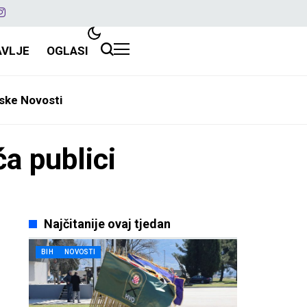
AVLJE
OGLASI
ske Novosti
ća publici
Najčitanije ovaj tjedan
BIH
NOVOSTI