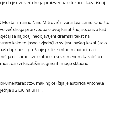
je da je ovo već druga praizvedba u tekućoj kazališnoj
 Mostar imamo Ninu Mitrović i Ivana Lea Lemu. Ono što
ovo već druga praizvedba u ovoj kazališnoj sezoni, a kad
ečaj za najbolji neobjavljeni dramski tekst na
tram kako to jasno svjedoči o svijesti našeg kazališta o
aš doprinos i pružanje prilike mladim autorima i
išlja ne samo svoju ulogu u suvremenom kazalištu u
rnost da svi kazališni segmenti mogu skladno
dokumentarac (tzv. making of) čija je autorica Antonela
ječnja u 21.30 na BHT1.