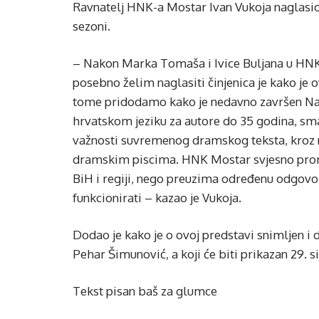
Ravnatelj HNK-a Mostar Ivan Vukoja naglasio 
sezoni.
– Nakon Marka Tomaša i Ivice Buljana u HNK
posebno želim naglasiti činjenica je kako je 
tome pridodamo kako je nedavno završen Natj
hrvatskom jeziku za autore do 35 godina, sma
važnosti suvremenog dramskog teksta, kroz n
dramskim piscima. HNK Mostar svjesno prom
BiH i regiji, nego preuzima određenu odgovo
funkcionirati – kazao je Vukoja.
Dodao je kako je o ovoj predstavi snimljen i 
Pehar Šimunović, a koji će biti prikazan 29. si
Tekst pisan baš za glumce