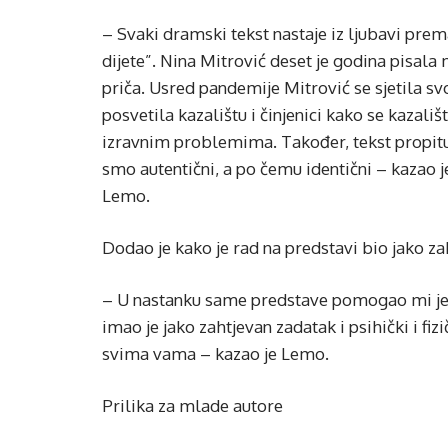
– Svaki dramski tekst nastaje iz ljubavi prem
dijete”. Nina Mitrović deset je godina pisala
priča. Usred pandemije Mitrović se sjetila svoj
posvetila kazalištu i činjenici kako se kazališt
izravnim problemima. Također, tekst propitu
smo autentični, a po čemu identični – kazao j
Lemo.
Dodao je kako je rad na predstavi bio jako za
– U nastanku same predstave pomogao mi je 
imao je jako zahtjevan zadatak i psihički i fi
svima vama – kazao je Lemo.
Prilika za mlade autore