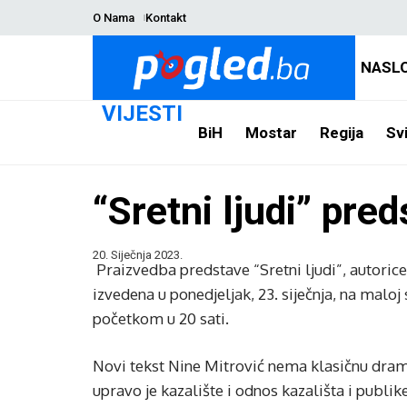
O Nama
Kontakt
NASL
VIJESTI
BiH
Mostar
Regija
Svi
“Sretni ljudi” pred
20. Siječnja 2023.
Praizvedba predstave “Sretni ljudi”, autorice
izvedena u ponedjeljak, 23. siječnja, na mal
početkom u 20 sati.
Novi tekst Nine Mitrović nema klasičnu drams
upravo je kazalište i odnos kazališta i publike