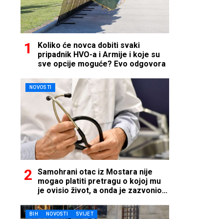
Koliko će novca dobiti svaki
pripadnik HVO-a i Armije i koje su
sve opcije moguće? Evo odgovora
NOVOSTI
Samohrani otac iz Mostara nije
mogao platiti pretragu o kojoj mu
je ovisio život, a onda je zazvonio
telefon…
BIH
NOVOSTI
SVIJET