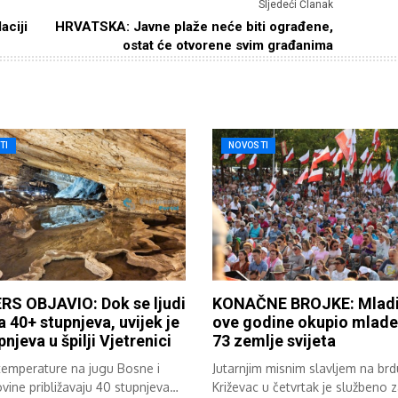
Sljedeći Članak
aciji
HRVATSKA: Javne plaže neće biti ograđene,
ostat će otvorene svim građanima
TI
NOVOSTI
RS OBJAVIO: Dok se ljudi
KONAČNE BROJKE: Mladi
a 40+ stupnjeva, uvijek je
ove godine okupio mlade 
pnjeva u špilji Vjetrenici
73 zemlje svijeta
temperature na jugu Bosne i
Jutarnjim misnim slavljem na brd
ine približavaju 40 stupnjeva
Križevac u četvrtak je službeno 