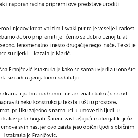
ak i naporan rad na pripremi ove predstave uroditi
emo i njegov kreativni tim i svaki put to je veselje i radost,
ebamo dobro pripremiti jer ćemo se dobro oznojiti, ali
osebno, fenomenalno i nešto drugačije nego inače. Tekst je
ce su rijetki – kazala je Marić.
a Franjčević istaknula je kako se sama uvjerila u ono što
je da se radi o genijalnom redatelju.
odrama i jednu duodramu i nisam znala kako će on od
pravili neku konstrukciju teksta i ušli u prostore,
 imati priliku zajedno s nama ući u umove tih ljudi, u
 kakav je to bogati, šareni, zastrašujući materijal koji će
umove svih nas, jer ovo zaista jesu obični ljudi s običnim
istaknula je Franjčević.