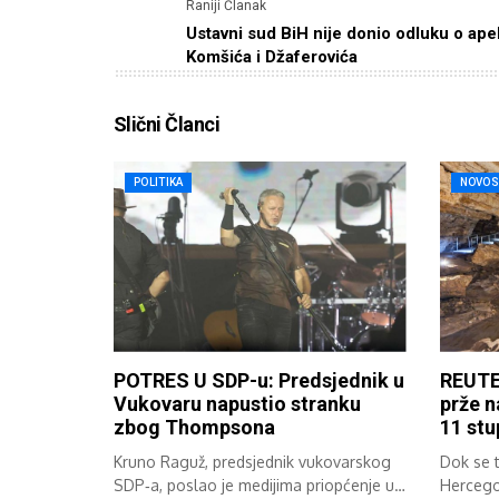
Raniji Članak
Ustavni sud BiH nije donio odluku o apel
Komšića i Džaferovića
Slični Članci
POLITIKA
NOVOS
POTRES U SDP-u: Predsjednik u
REUTE
Vukovaru napustio stranku
prže n
zbog Thompsona
11 stu
Kruno Raguž, predsjednik vukovarskog
Dok se 
SDP‑a, poslao je medijima priopćenje u
Hercegov