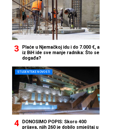
Plaće u Njemačkoj idu i do 7.000 €, a
iz BiH ide sve manje radnika: Što se
događa?
STUDENTSKE NOVOSTI
DONOSIMO POPIS: Skoro 400
prijava, njih 260 je dobilo smještaj u