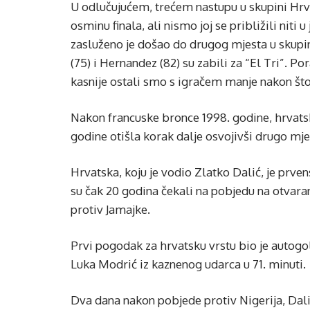
U odlučujućem, trećem nastupu u skupini Hrv
osminu finala, ali nismo joj se približili niti 
zasluženo je došao do drugog mjesta u skupin
(75) i Hernandez (82) su zabili za “El Tri”. Po
kasnije ostali smo s igračem manje nakon što 
Nakon francuske bronce 1998. godine, hrvatsk
godine otišla korak dalje osvojivši drugo mje
Hrvatska, koju je vodio Zlatko Dalić, je prve
su čak 20 godina čekali na pobjedu na otvaranj
protiv Jamajke.
Prvi pogodak za hrvatsku vrstu bio je autogo
Luka Modrić iz kaznenog udarca u 71. minuti.
Dva dana nakon pobjede protiv Nigerija, Dali