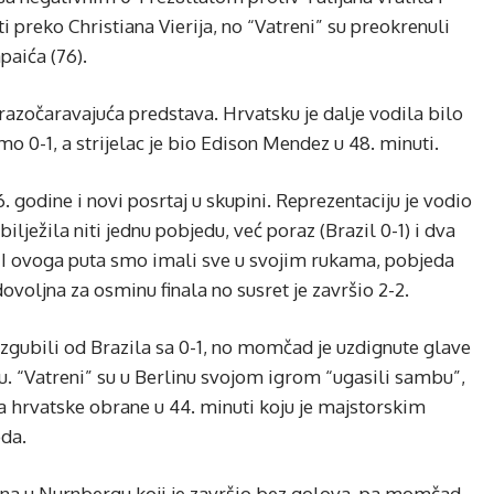
ti preko Christiana Vierija, no “Vatreni” su preokrenuli
paića (76).
 razočaravajuća predstava. Hrvatsku je dalje vodila bilo
o 0-1, a strijelac je bio Edison Mendez u 48. minuti.
 godine i novi posrtaj u skupini. Reprezentaciju je vodio
ilježila niti jednu pobjedu, već poraz (Brazil 0-1) i dva
). I ovoga puta smo imali sve u svojim rukama, pobjeda
ovoljna za osminu finala no susret je završio 2-2.
izgubili od Brazila sa 0-1, no momčad je uzdignute glave
u. “Vatreni” su u Berlinu svojom igrom “ugasili sambu”,
ka hrvatske obrane u 44. minuti koju je majstorskim
oda.
ana u Nurnbergu koji je završio bez golova, pa momčad