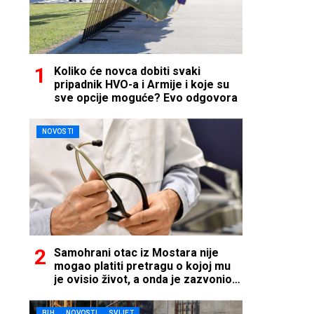
Koliko će novca dobiti svaki
pripadnik HVO-a i Armije i koje su
sve opcije moguće? Evo odgovora
NOVOSTI
Samohrani otac iz Mostara nije
mogao platiti pretragu o kojoj mu
je ovisio život, a onda je zazvonio
telefon…
BIH
NOVOSTI
SVIJET