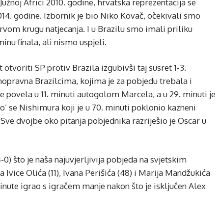
Južnoj Africi 2010. godine, hrvatska reprezentacija se
014. godine. Izbornik je bio Niko Kovač, očekivali smo
rvom krugu natjecanja. I u Brazilu smo imali priliku
nu finala, ali nismo uspjeli.
otvoriti SP protiv Brazila izgubivši taj susret 1-3.
nopravna Brazilcima, kojima je za pobjedu trebala i
povela u 11. minuti autogolom Marcela, a u 29. minuti je
’ se Nishimura koji je u 70. minuti poklonio kazneni
Sve dvojbe oko pitanja pobjednika razriješio je Oscar u
) što je naša najuvjerljivija pobjeda na svjetskim
vice Olića (11), Ivana Perišića (48) i Marija Mandžukića
inute igrao s igračem manje nakon što je isključen Alex