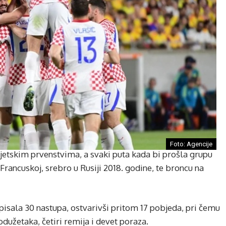
Foto: Agencije
vjetskim prvenstvima, a svaki puta kada bi prošla grupu
Francuskoj, srebro u Rusiji 2018. godine, te broncu na
pisala 30 nastupa, ostvarivši pritom 17 pobjeda, pri čemu
odužetaka, četiri remija i devet poraza.