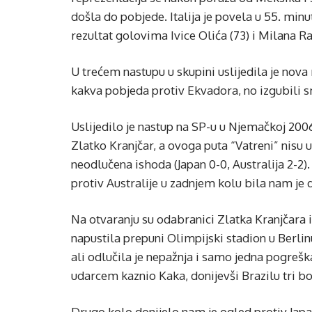
došla do pobjede. Italija je povela u 55. minu
rezultat golovima Ivice Olića (73) i Milana Ra
U trećem nastupu u skupini uslijedila je nova
kakva pobjeda protiv Ekvadora, no izgubili sm
Uslijedilo je nastup na SP-u u Njemačkoj 2006.
Zlatko Kranjčar, a ovoga puta “Vatreni” nisu ub
neodlučena ishoda (Japan 0-0, Australija 2-2
protiv Australije u zadnjem kolu bila nam je d
Na otvaranju su odabranici Zlatka Kranjčara 
napustila prepuni Olimpijski stadion u Berlin
ali odlučila je nepažnja i samo jedna pogreš
udarcem kaznio Kaka, donijevši Brazilu tri b
Drugo kolo donijelo nam je ogled protiv Jap