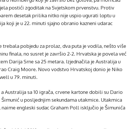
jela postići zgoditak na Svjetskom prvenstvu. Protiv
 barem desetak prilika nitko nije uspio ugurati loptu u
 koji je u 22. minuti sjajno obranio kazneni udarac
e trebala pobjedu za prolaz, dva puta je vodila, nešto više
inu finala, no susret je završio 2-2. Hrvatska je povela već
m Darija Srne sa 25 metara. Izjednačila je Australija u
zirao Craig Moore. Novo vodstvo Hrvatskoj donio je Niko
well u 79. minuti.
a Australija sa 10 igrača, crvene kartone dobili su Dario
sip Šimunić u posljednjim sekundama utakmice. Utakmica
ji, naime engleski sudac Graham Poll isključio je Šimunića