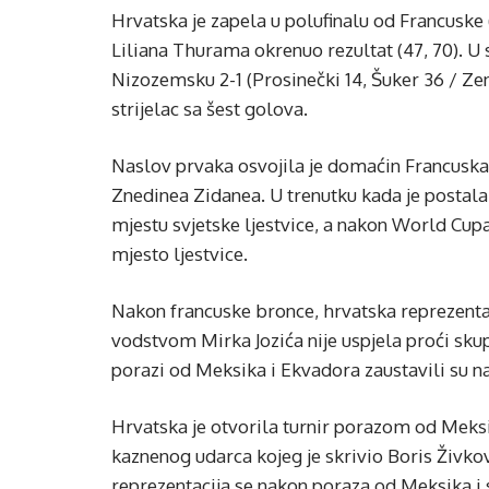
Hrvatska je zapela u polufinalu od Francuske 
Liliana Thurama okrenuo rezultat (47, 70). U
Nizozemsku 2-1 (Prosinečki 14, Šuker 36 / Zen
strijelac sa šest golova.
Naslov prvaka osvojila je domaćin Francuska k
Znedinea Zidanea. U trenutku kada je postala 
mjestu svjetske ljestvice, a nakon World Cupa
mjesto ljestvice.
Nakon francuske bronce, hrvatska reprezentaci
vodstvom Mirka Jozića nije uspjela proći skupi
porazi od Meksika i Ekvadora zaustavili su na
Hrvatska je otvorila turnir porazom od Meksi
kaznenog udarca kojeg je skrivio Boris Živkov
reprezentacija se nakon poraza od Meksika i s