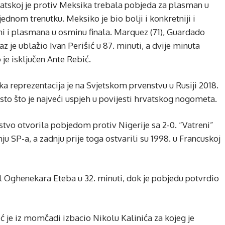
atskoj je protiv Meksika trebala pobjeda za plasman u
u jednom trenutku. Meksiko je bio bolji i konkretniji i
i i plasmana u osminu finala. Marquez (71), Guardado
raz je ublažio Ivan Perišić u 87. minuti, a dvije minuta
je isključen Ante Rebić.
a reprezentacija je na Svjetskom prvenstvu u Rusiji 2018.
sto što je najveći uspjeh u povijesti hrvatskog nogometa.
nstvo otvorila pobjedom protiv Nigerije sa 2-0. “Vatreni”
u SP-a, a zadnju prije toga ostvarili su 1998. u Francuskoj
l Oghenekara Eteba u 32. minuti, dok je pobjedu potvrdio
ć je iz momčadi izbacio Nikolu Kalinića za kojeg je