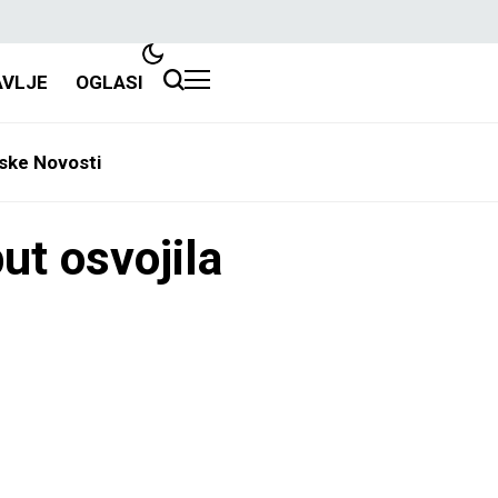
AVLJE
OGLASI
ske Novosti
put osvojila