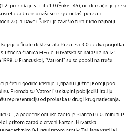
(1-2) premda je vodila 1-0 (Šuker 46), no domaćin je preko
 susretu za broncu naši su nogometaši porazili
den 22), a Davor Šuker je završio turnir kao najbolji
oja je u finalu deklasirala Brazil sa 3-0 uz dva pogotka
službena članica FIFA-e, Hrvatska se nalazila na 125.
 1998. u Francuskoj, “Vatreni” su se popeli na treće
ja četiri godine kasnije u Japanu i Južnoj Koreji pod
nu. Premda su ‘Vatreni’ u skupini pobijedili Italiju,
šu reprezentaciju od prolaska u drugi krug natjecanja.
ka 0-1, a pogodak odluke zabio je Blanco u 60. minuti iz
ić i pritom zaradio crveni karton. Hrvatska
a negativnim 0-1 rezultatom protiv Talijana vratila i