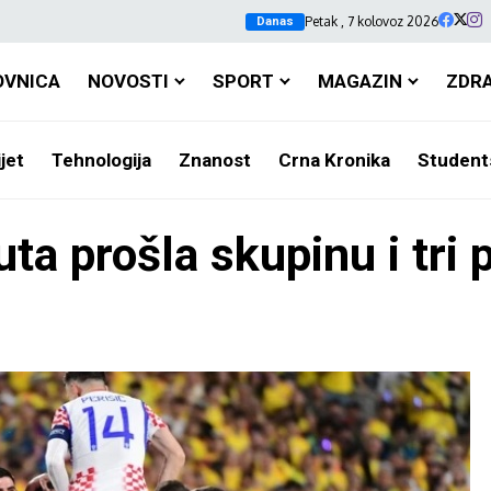
Petak , 7 kolovoz 2026
Danas
OVNICA
NOVOSTI
SPORT
MAGAZIN
ZDR
jet
Tehnologija
Znanost
Crna Kronika
Student
ta prošla skupinu i tri 