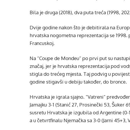
Bila je druga (2018), dva puta treća (1998, 202
Dvije godine nakon što je debitirala na Europ
hrvatska nogometna reprezentacija se 1998. p
Francuskoj.
Na “Coupe de Mondeu” po prvi put su nastupil
značaj, jer je hrvatska reprezentacija pod 
stigla do trećeg mjesta. Taj podvig u povijes
godine stigavši u debiju također, do bronce.
Hrvatska je igrala sjajno. “Vatreni” predvo
Jamajku 3-1 (Stanić 27, Prosinečki 53, Šuker 6
susretu Hrvatska je izgubila od Argentine (0-1
a u četvrtfinalu Njemačka sa 3-0 (Jarni 45+3, 