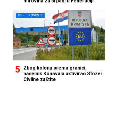
mirovina za srpanj u Federaciji
BIH
NOVOSTI
Zbog kolona prema granici,
načelnik Konavala aktivirao Stožer
Civilne zaštite