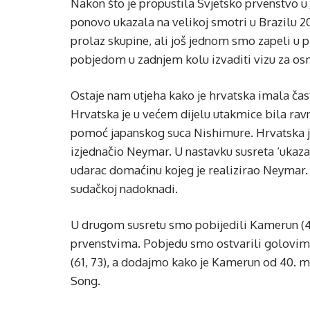
Nakon što je propustila Svjetsko prvenstvo u 
ponovo ukazala na velikoj smotri u Brazilu 2
prolaz skupine, ali još jednom smo zapeli u p
pobjedom u zadnjem kolu izvaditi vizu za osmi
Ostaje nam utjeha kako je hrvatska imala čast 
Hrvatska je u većem dijelu utakmice bila rav
pomoć japanskog suca Nishimure. Hrvatska je 
izjednačio Neymar. U nastavku susreta ‘ukazao
udarac domaćinu kojeg je realizirao Neymar. 
sudačkoj nadoknadi.
U drugom susretu smo pobijedili Kamerun (4-0
prvenstvima. Pobjedu smo ostvarili golovima I
(61, 73), a dodajmo kako je Kamerun od 40. m
Song.