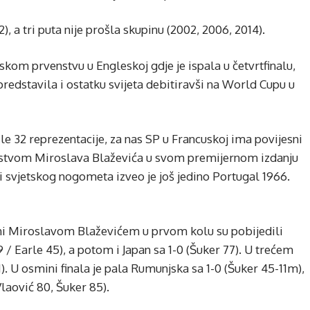
2), a tri puta nije prošla skupinu (2002, 2006, 2014).
skom prvenstvu u Engleskoj gdje je ispala u četvrtfinalu,
redstavila i ostatku svijeta debitiravši na World Cupu u
e 32 reprezentacije, za nas SP u Francuskoj ima povijesni
vodstvom Miroslava Blaževića u svom premijernom izdanju
ti svjetskog nogometa izveo je još jedino Portugal 1966.
đeni Miroslavom Blaževićem u prvom kolu su pobijedili
9 / Earle 45), a potom i Japan sa 1-0 (Šuker 77). U trećem
). U osmini finala je pala Rumunjska sa 1-0 (Šuker 45-11m),
Vlaović 80, Šuker 85).