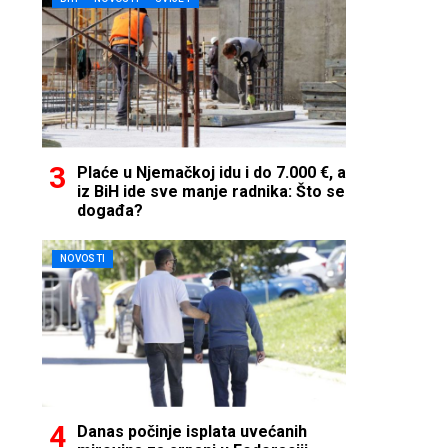
Plaće u Njemačkoj idu i do 7.000 €, a
iz BiH ide sve manje radnika: Što se
događa?
NOVOSTI
Danas počinje isplata uvećanih