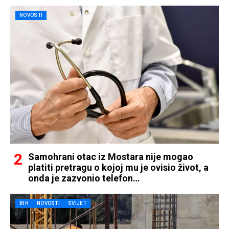
NOVOSTI
Samohrani otac iz Mostara nije mogao
platiti pretragu o kojoj mu je ovisio život, a
onda je zazvonio telefon…
BIH
NOVOSTI
SVIJET