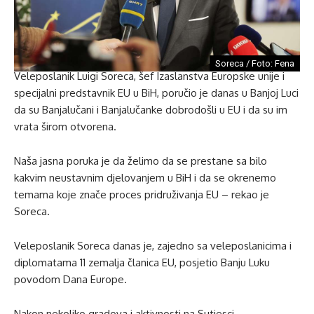
Soreca / Foto: Fena
Veleposlanik Luigi Soreca, šef Izaslanstva Europske unije i
specijalni predstavnik EU u BiH, poručio je danas u Banjoj Luci
da su Banjalučani i Banjalučanke dobrodošli u EU i da su im
vrata širom otvorena.
Naša jasna poruka je da želimo da se prestane sa bilo
kakvim neustavnim djelovanjem u BiH i da se okrenemo
temama koje znače proces pridruživanja EU – rekao je
Soreca.
Veleposlanik Soreca danas je, zajedno sa veleposlanicima i
diplomatama 11 zemalja članica EU, posjetio Banju Luku
povodom Dana Europe.
Nakon nekoliko gradova i aktivnosti na Sutjesci,