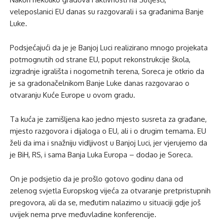
veleposlanici EU danas su razgovarali i sa građanima Banje
Luke.
Podsjećajući da je je Banjoj Luci realizirano mnogo projekata
potmognutih od strane EU, poput rekonstrukcije škola,
izgradnje igrališta i nogometnih terena, Soreca je otkrio da
je sa gradonačelnikom Banje Luke danas razgovarao o
otvaranju Kuće Europe u ovom gradu.
Ta kuća je zamišljena kao jedno mjesto susreta za građane,
mjesto razgovora i dijaloga o EU, ali i o drugim temama. EU
želi da ima i snažniju vidljivost u Banjoj Luci, jer vjerujemo da
je BiH, RS, i sama Banja Luka Europa – dodao je Soreca.
On je podsjetio da je prošlo gotovo godinu dana od
zelenog svjetla Europskog vijeća za otvaranje pretpristupnih
pregovora, ali da se, međutim nalazimo u situaciji gdje još
uvijek nema prve međuvladine konferencije.