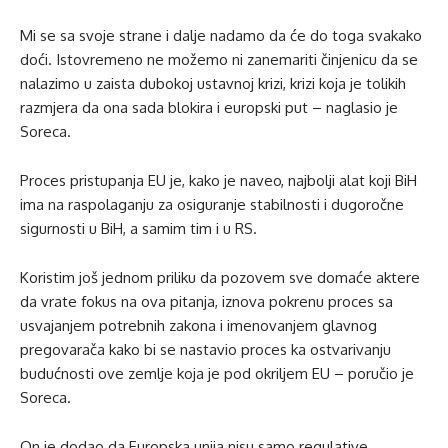
Mi se sa svoje strane i dalje nadamo da će do toga svakako
doći. Istovremeno ne možemo ni zanemariti činjenicu da se
nalazimo u zaista dubokoj ustavnoj krizi, krizi koja je tolikih
razmjera da ona sada blokira i europski put – naglasio je
Soreca.
Proces pristupanja EU je, kako je naveo, najbolji alat koji BiH
ima na raspolaganju za osiguranje stabilnosti i dugoročne
sigurnosti u BiH, a samim tim i u RS.
Koristim još jednom priliku da pozovem sve domaće aktere
da vrate fokus na ova pitanja, iznova pokrenu proces sa
usvajanjem potrebnih zakona i imenovanjem glavnog
pregovarača kako bi se nastavio proces ka ostvarivanju
budućnosti ove zemlje koja je pod okriljem EU – poručio je
Soreca.
On je dodao da Europska unija nisu samo regulative,