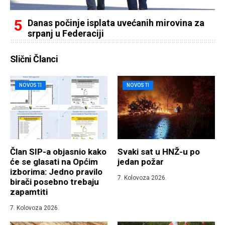
Danas počinje isplata uvećanih mirovina za
srpanj u Federaciji
Slični Članci
NOVOSTI
NOVOSTI
Član SIP-a objasnio kako
Svaki sat u HNŽ-u po
će se glasati na Općim
jedan požar
izborima: Jedno pravilo
7. Kolovoza 2026.
birači posebno trebaju
zapamtiti
7. Kolovoza 2026.