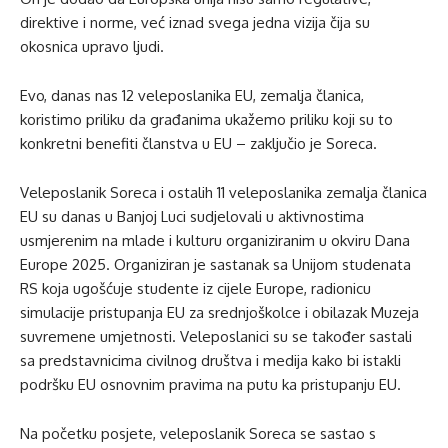
direktive i norme, već iznad svega jedna vizija čija su
okosnica upravo ljudi.
Evo, danas nas 12 veleposlanika EU, zemalja članica,
koristimo priliku da građanima ukažemo priliku koji su to
konkretni benefiti članstva u EU – zaključio je Soreca.
Veleposlanik Soreca i ostalih 11 veleposlanika zemalja članica
EU su danas u Banjoj Luci sudjelovali u aktivnostima
usmjerenim na mlade i kulturu organiziranim u okviru Dana
Europe 2025. Organiziran je sastanak sa Unijom studenata
RS koja ugošćuje studente iz cijele Europe, radionicu
simulacije pristupanja EU za srednjoškolce i obilazak Muzeja
suvremene umjetnosti. Veleposlanici su se također sastali
sa predstavnicima civilnog društva i medija kako bi istakli
podršku EU osnovnim pravima na putu ka pristupanju EU.
Na početku posjete, veleposlanik Soreca se sastao s