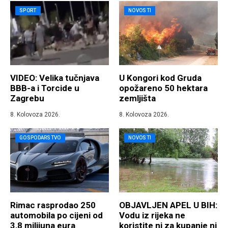
SPORT
NOVOSTI
VIDEO: Velika tučnjava
U Kongori kod Gruda
BBB-a i Torcide u
opožareno 50 hektara
Zagrebu
zemljišta
8. Kolovoza 2026.
8. Kolovoza 2026.
GOSPODARSTVO
NOVOSTI
Rimac rasprodao 250
OBJAVLJEN APEL U BIH:
automobila po cijeni od
Vodu iz rijeka ne
3,8 milijuna eura
koristite ni za kupanje ni