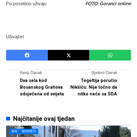
Psi posebno uživaju
FOTO: Goranci online
Uživajte!
Raniji Članak
Sljedeći Članak
Dva sela kod
Tegeltija poručio
Bosanskog Grahova
Nikšiću: Nije točno da
odsječena od svijeta
nitko neće sa SDA
Najčitanije ovaj tjedan
BIH
NOVOSTI