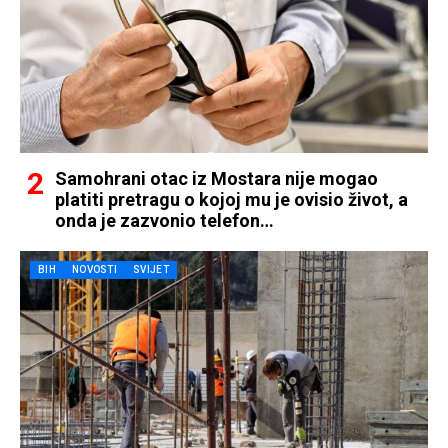
Samohrani otac iz Mostara nije mogao
platiti pretragu o kojoj mu je ovisio život, a
onda je zazvonio telefon…
BIH
NOVOSTI
SVIJET