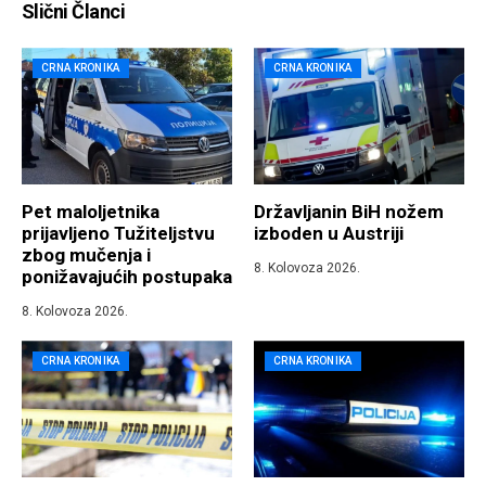
Slični Članci
CRNA KRONIKA
CRNA KRONIKA
Pet maloljetnika
Državljanin BiH nožem
prijavljeno Tužiteljstvu
izboden u Austriji
zbog mučenja i
8. Kolovoza 2026.
ponižavajućih postupaka
8. Kolovoza 2026.
CRNA KRONIKA
CRNA KRONIKA