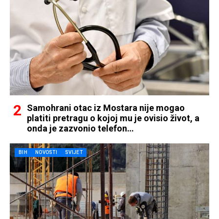
Samohrani otac iz Mostara nije mogao
platiti pretragu o kojoj mu je ovisio život, a
onda je zazvonio telefon…
BIH
NOVOSTI
SVIJET