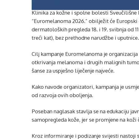
Klinika za kožne i spolne bolesti Sveučilišn
“Euromelanoma 2026.” obilježit će Europski
dermatoloških pregleda 18. i 19. svibnja od 1
treći kat), bez prethodne narudžbe i uputnice.
Cilj kampanje Euromelanoma je organizacija
otkrivanja melanoma i drugih malignih tumor
šanse za uspješno liječenje najveće.
Kako navode organizatori, kampanja je usmje
od razvoja ovih oboljenja.
Poseban naglasak stavlja se na edukaciju jav
samopregleda kože, jer se promjene na koži 
Kroz informiranje i podizanje svijesti nastoj