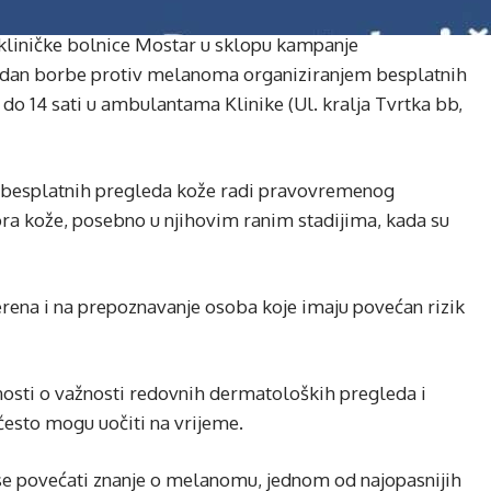
e kliničke bolnice Mostar u sklopu kampanje
 dan borbe protiv melanoma organiziranjem besplatnih
1 do 14 sati u ambulantama Klinike (Ul. kralja Tvrtka bb,
 besplatnih pregleda kože radi pravovremenog
a kože, posebno u njihovim ranim stadijima, kada su
rena i na prepoznavanje osoba koje imaju povećan rizik
nosti o važnosti redovnih dermatoloških pregleda i
često mogu uočiti na vrijeme.
i se povećati znanje o melanomu, jednom od najopasnijih