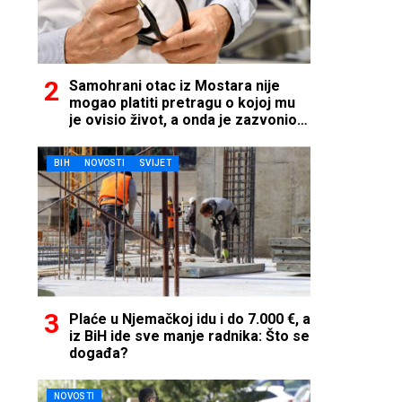
Samohrani otac iz Mostara nije
mogao platiti pretragu o kojoj mu
je ovisio život, a onda je zazvonio
telefon…
BIH
NOVOSTI
SVIJET
Plaće u Njemačkoj idu i do 7.000 €, a
iz BiH ide sve manje radnika: Što se
događa?
NOVOSTI