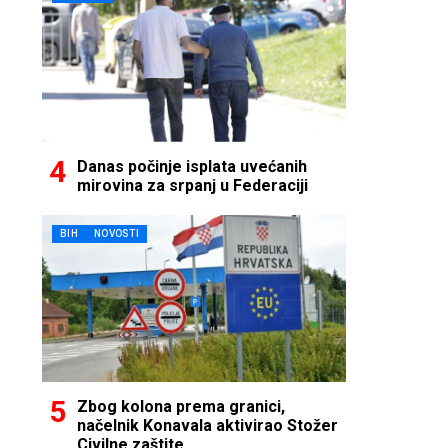
Danas počinje isplata uvećanih
mirovina za srpanj u Federaciji
BIH
NOVOSTI
Zbog kolona prema granici,
načelnik Konavala aktivirao Stožer
Civilne zaštite