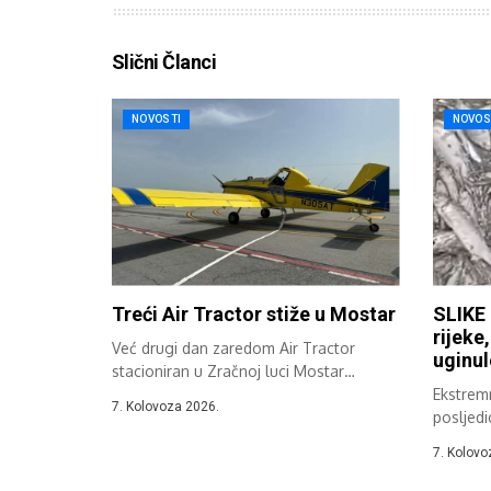
Slični Članci
NOVOSTI
NOVOS
Treći Air Tractor stiže u Mostar
SLIKE 
rijeke
Već drugi dan zaredom Air Tractor
uginul
stacioniran u Zračnoj luci Mostar
sudjeluje...
Ekstremn
7. Kolovoza 2026.
posljedi
Hercegov
7. Kolovo