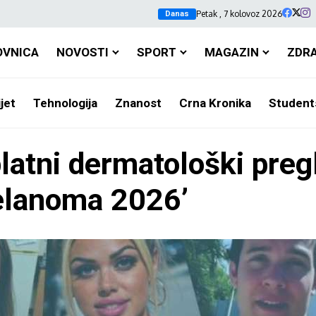
Petak , 7 kolovoz 2026
Danas
OVNICA
NOVOSTI
SPORT
MAGAZIN
ZDR
jet
Tehnologija
Znanost
Crna Kronika
Student
atni dermatološki pregl
elanoma 2026’