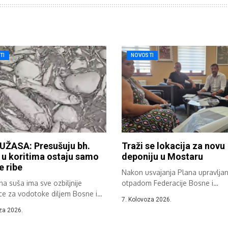
TI
NOVOSTI
UŽASA: Presušuju bh.
Traži se lokacija za novu
, u koritima ostaju samo
deponiju u Mostaru
e ribe
Nakon usvajanja Plana upravljan
a suša ima sve ozbiljnije
otpadom Federacije Bosne i
ce za vodotoke diljem Bosne i
Hercegovine održan je sastanak.
7. Kolovoza 2026.
ine....
za 2026.