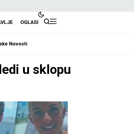
AVLJE
OGLASI
ske Novosti
edi u sklopu