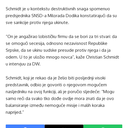
Schmidt je u kontekstu destruktivnih snaga spomenuo
predsjednika SNSD-a Milorada Dodika konstatirajući da su
sve sankcije protiv njega ukinute.
“On je angažirao lobističku firmu da se bori za tri stvari: da
se omogući secesija, odnosno nezavisnost Republike
Srpske, da se ukinu sudske presude protiv njega i da ja
odem. U to je uložio mnogo novca”, kaže Christian Schmidt
u intervjuu za DW.
Schmidt, koji je rekao da je želio biti posljednji visoki
predstavnik, odbio je govoriti o njegovom mogućem
nasljedniku na ovoj funkciji, ali je poručio sljedeće: “Mogu
samo reći da svako tko dođe ovdje mora znati da je ovo
balansiranje između nemoguće misije i malih koraka
naprijed.”