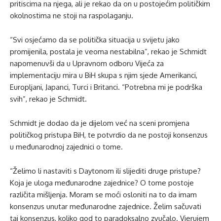
pritiscima na njega, ali je rekao da on u postojećim političkim
okolnostima ne stoji na raspolaganju.
“Svi osjećamo da se politička situacija u svijetu jako
promijenila, postala je veoma nestabilna”, rekao je Schmidt
napomenuvši da u Upravnom odboru Vijeća za
implementaciju mira u BiH skupa s njim sjede Amerikanci,
Europljani, Japanci, Turci i Britanci. “Potrebna mi je podrška
svih”, rekao je Schmidt.
Schmidt je dodao da je dijelom već na sceni promjena
političkog pristupa BiH, te potvrdio da ne postoji konsenzus
u međunarodnoj zajednici o tome.
“Želimo li nastaviti s Daytonom ili slijediti druge pristupe?
Koja je uloga međunarodne zajednice? O tome postoje
različita mišljenja. Moram se moći osloniti na to da imam
konsenzus unutar međunarodne zajednice. Želim sačuvati
taj konsenzus, koliko god to paradoksalno zvučalo. Vjerujem