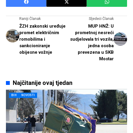
Raniji Članak
Sljedeći Članak
ŽZH zakonski uređuje
MUP HNŽ: U
promet električnim
prometnoj nesreći
romobilima i
sudjelovala tri vozila,
sankcioniranje
jedna osoba
obijesne vožnje
prevezena u SKB
Mostar
Najčitanije ovaj tjedan
BIH
NOVOSTI