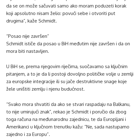
da se on može sačuvati samo ako moram poduzeti korak
koji apsolutno nisam želio: povući sebe i otvoriti put
drugima”, kaže Schmidt.
“Posao nije završen”
Schmidt ističe da posao u BiH međutim nije završen i da on
mora biti nastavljen.
U BiH se, prema njegovim riječima, suočavamo sa ključnim
pitanjem, a to je da li postoji dovoljno političke volje u zemlji
za europske integracije ili su jače destruktivne snage koje
žele uništiti zemlju i njenu budućnost.
“Svako mora shvatiti da ako se stvari raspadaju na Balkanu,
to nije umirujući znak”, rekao je Schmidt i poručio da zbog
toga računa na međunarodnu zajednicu, te da Europljani i
Amerikanci u ključnom trenutku kažu: “Ne, sada nastupamo
zajedno i za Europu”.