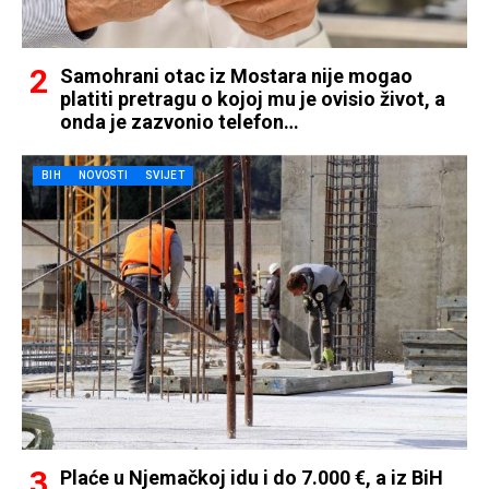
Samohrani otac iz Mostara nije mogao
platiti pretragu o kojoj mu je ovisio život, a
onda je zazvonio telefon…
BIH
NOVOSTI
SVIJET
Plaće u Njemačkoj idu i do 7.000 €, a iz BiH