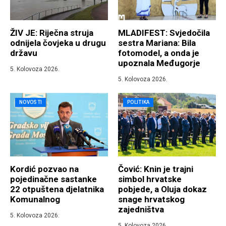
ŽIV JE: Riječna struja
MLADIFEST: Svjedočila
odnijela čovjeka u drugu
sestra Mariana: Bila
državu
fotomodel, a onda je
upoznala Međugorje
5. Kolovoza 2026.
5. Kolovoza 2026.
NOVOSTI
POLITIKA
Kordić pozvao na
Čović: Knin je trajni
pojedinačne sastanke
simbol hrvatske
22 otpuštena djelatnika
pobjede, a Oluja dokaz
Komunalnog
snage hrvatskog
zajedništva
5. Kolovoza 2026.
5. Kolovoza 2026.