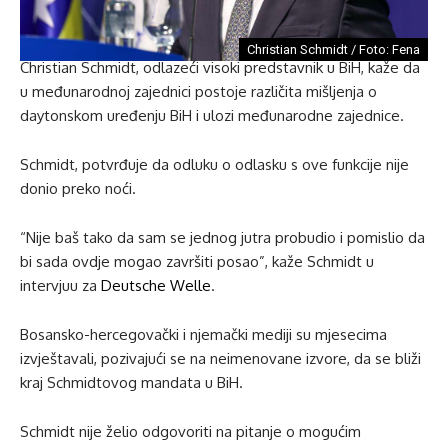
Christian Schmidt / Foto: Fena
Christian Schmidt, odlazeći visoki predstavnik u BiH, kaže da
u međunarodnoj zajednici postoje različita mišljenja o
daytonskom uređenju BiH i ulozi međunarodne zajednice.
Schmidt, potvrđuje da odluku o odlasku s ove funkcije nije
donio preko noći.
“Nije baš tako da sam se jednog jutra probudio i pomislio da
bi sada ovdje mogao završiti posao”, kaže Schmidt u
intervjuu za
Deutsche Welle
.
Bosansko-hercegovački i njemački mediji su mjesecima
izvještavali, pozivajući se na neimenovane izvore, da se bliži
kraj Schmidtovog mandata u BiH.
Schmidt nije želio odgovoriti na pitanje o mogućim