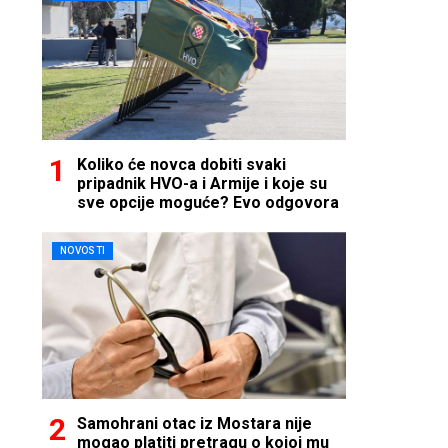
Koliko će novca dobiti svaki
pripadnik HVO-a i Armije i koje su
sve opcije moguće? Evo odgovora
NOVOSTI
Samohrani otac iz Mostara nije
mogao platiti pretragu o kojoj mu