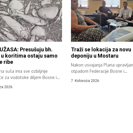
UŽASA: Presušuju bh.
Traži se lokacija za novu
, u koritima ostaju samo
deponiju u Mostaru
e ribe
Nakon usvajanja Plana upravljan
a suša ima sve ozbiljnije
otpadom Federacije Bosne i
ce za vodotoke diljem Bosne i
Hercegovine održan je sastanak.
7. Kolovoza 2026.
ine....
za 2026.