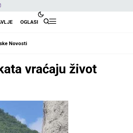
AVLJE
OGLASI
ske Novosti
kata vraćaju život