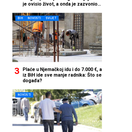
je ovisio život, a onda je zazvonio
telefon…
BIH
NOVOSTI
SVIJET
Plaće u Njemačkoj idu i do 7.000 €, a
iz BiH ide sve manje radnika: Što se
događa?
NOVOSTI