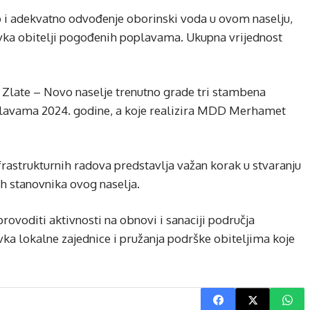
tup i adekvatno odvođenje oborinski voda u ovom naselju,
vka obitelji pogođenih poplavama. Ukupna vrijednost
u Zlate – Novo naselje trenutno grade tri stambena
poplavama 2024. godine, a koje realizira MDD Merhamet
frastrukturnih radova predstavlja važan korak u stvaranju
ćih stanovnika ovog naselja.
rovoditi aktivnosti na obnovi i sanaciji područja
a lokalne zajednice i pružanja podrške obiteljima koje