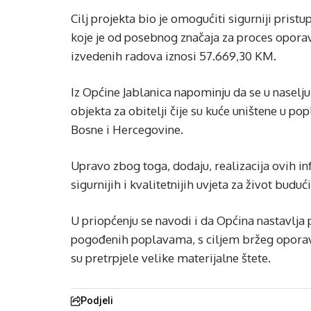
Cilj projekta bio je omogućiti sigurniji pris
koje je od posebnog značaja za proces opora
izvedenih radova iznosi 57.669,30 KM.
Iz Općine Jablanica napominju da se u naselj
objekta za obitelji čije su kuće uništene u 
Bosne i Hercegovine.
Upravo zbog toga, dodaju, realizacija ovih in
sigurnijih i kvalitetnijih uvjeta za život budu
U priopćenju se navodi i da Općina nastavlja p
pogođenih poplavama, s ciljem bržeg oporavk
su pretrpjele velike materijalne štete.
Podjeli