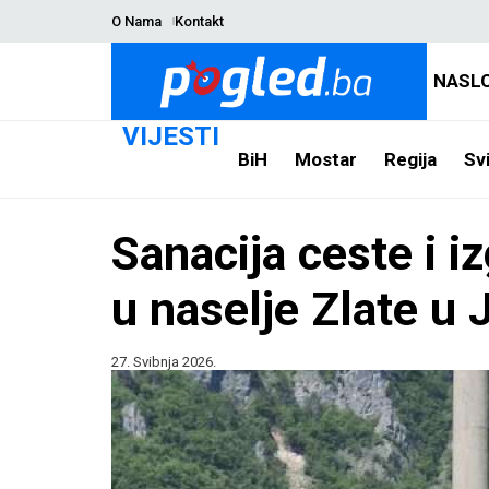
O Nama
Kontakt
NASL
VIJESTI
BiH
Mostar
Regija
Svi
Sanacija ceste i i
u naselje Zlate u 
27. Svibnja 2026.