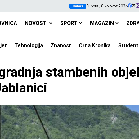
Subota , 8 kolovoz 2026
Danas
OVNICA
NOVOSTI
SPORT
MAGAZIN
ZDR
jet
Tehnologija
Znanost
Crna Kronika
Student
zgradnja stambenih obje
Jablanici