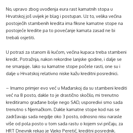
No, upravo zbog uvođenja eura rast kamatnih stopa u
Hrvatskoj još uvijek je blag i postupan. Uz to, velika većina
postojećih stambenih kredita ima fiksne kamatne stope na
postojeće kredite pa to povećanje kamata zasad ne bi
trebali osjetiti.
U potrazi za stanom ili kućom, većina kupaca treba stambeni
kredit. Potražnja, nakon rekordne lanjske godine, i dalje se
ne smanjuje. Iako su kamatne stope počele rasti, one su i
dalje u Hrvatskoj relativno niske kažu kreditni posrednici.
– Imamo primjer evo već u Mađarskoj da su stambeni krediti
već na 8 posto, dakle to je drastično skočilo, mi trenutno
kreditiramo građane bolje nego SAD, usporedivi smo sada
trenutno s Njemačkom. Dakle kamatne stope kod nas se
zadržavaju sada negdje oko 3 posto, odnosno nisu narasle
više od pola posto u tom sada rastu o kojem svi pričaju, za
HRT Dnevnik rekao je Vjeko Peretić, kreditni posrednik.