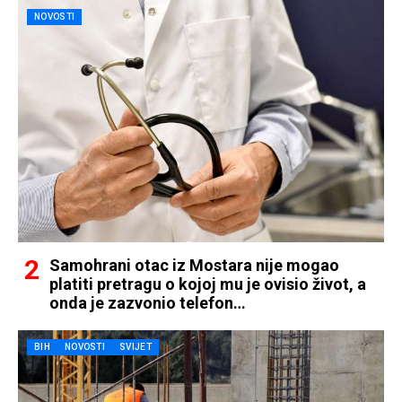
NOVOSTI
Samohrani otac iz Mostara nije mogao
platiti pretragu o kojoj mu je ovisio život, a
onda je zazvonio telefon…
BIH
NOVOSTI
SVIJET