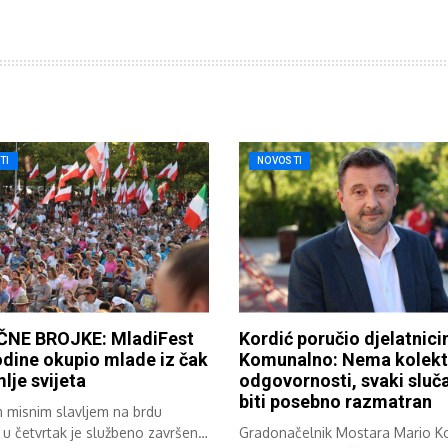
TI
NOVOSTI
NE BROJKE: MladiFest
Kordić poručio djelatnic
dine okupio mlade iz čak
Komunalno: Nema kolekt
lje svijeta
odgovornosti, svaki sluča
biti posebno razmatran
m misnim slavljem na brdu
 u četvrtak je službeno završen
Gradonačelnik Mostara Mario Ko