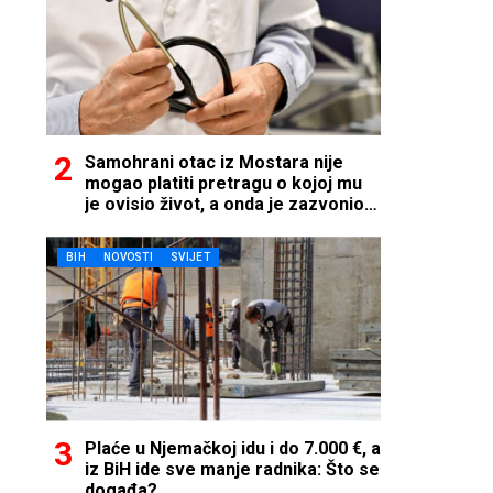
Samohrani otac iz Mostara nije
mogao platiti pretragu o kojoj mu
je ovisio život, a onda je zazvonio
telefon…
BIH
NOVOSTI
SVIJET
Plaće u Njemačkoj idu i do 7.000 €, a
iz BiH ide sve manje radnika: Što se
događa?