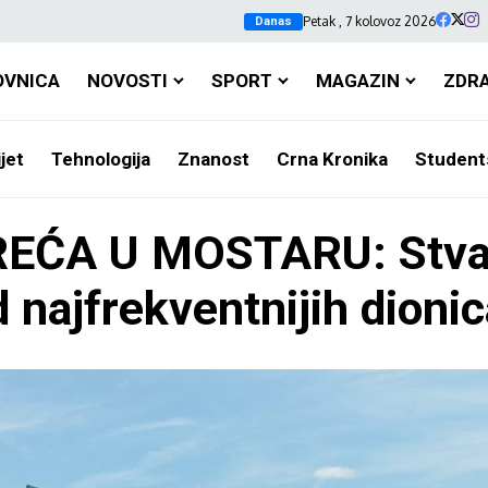
Petak , 7 kolovoz 2026
Danas
OVNICA
NOVOSTI
SPORT
MAGAZIN
ZDR
jet
Tehnologija
Znanost
Crna Kronika
Student
A U MOSTARU: Stvara
 najfrekventnijih dioni