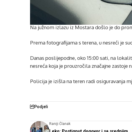
Na južnom izlazu iz Mostara došlo je do prom
Prema fotografijama s terena, u nesreći je sud
Danas poslijepodne, oko 15:00 sati, na lokal
nesreća koja je prouzročila značajne zastoje n
Policija je izišla na teren radi osiguravanja 
Podjeli
Raniji Članak
Leko: Postignut dogovor i sa srednjim