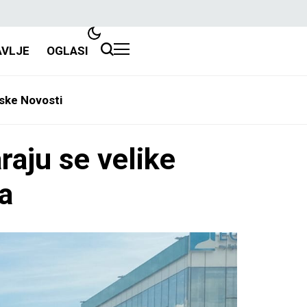
AVLJE
OGLASI
ske Novosti
ju se velike
ca