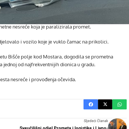
etne nesreće koja je paralizirala promet.
jelovalo i vozilo koje je vuklo čamac na prikolici.
itetu Bišće polje kod Mostara, dogodila se prometna
a jednoj od najfrekventnijih dionica u gradu.
mjesta nesreće i provođenja očevida.
Sljedeći Članak
Sveučilišni odjel Prometa i logistike i Livno-