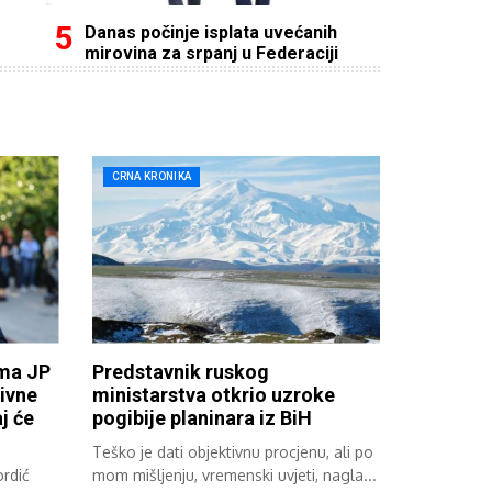
Danas počinje isplata uvećanih
mirovina za srpanj u Federaciji
CRNA KRONIKA
ima JP
Predstavnik ruskog
ivne
ministarstva otkrio uzroke
j će
pogibije planinara iz BiH
Teško je dati objektivnu procjenu, ali po
rdić
mom mišljenju, vremenski uvjeti, nagla...