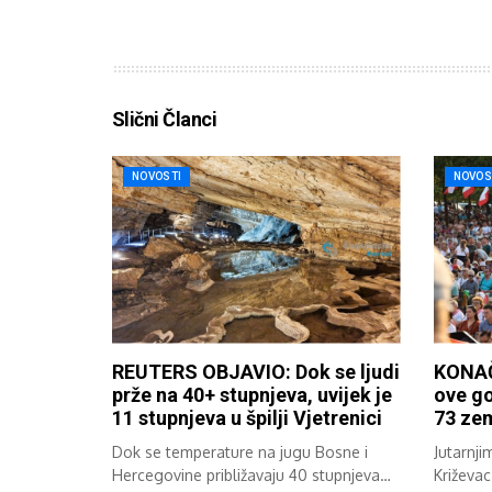
Slični Članci
NOVOSTI
NOVOS
REUTERS OBJAVIO: Dok se ljudi
KONAČ
prže na 40+ stupnjeva, uvijek je
ove go
11 stupnjeva u špilji Vjetrenici
73 zem
Dok se temperature na jugu Bosne i
Jutarnji
Hercegovine približavaju 40 stupnjeva
Križevac