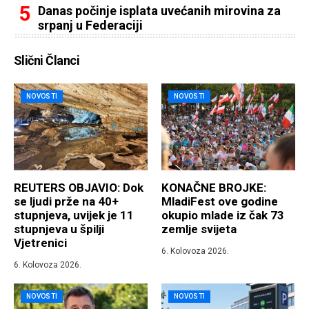
Danas počinje isplata uvećanih mirovina za
srpanj u Federaciji
Slični Članci
NOVOSTI
NOVOSTI
REUTERS OBJAVIO: Dok
KONAČNE BROJKE:
se ljudi prže na 40+
MladiFest ove godine
stupnjeva, uvijek je 11
okupio mlade iz čak 73
stupnjeva u špilji
zemlje svijeta
Vjetrenici
6. Kolovoza 2026.
6. Kolovoza 2026.
NOVOSTI
NOVOSTI