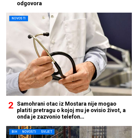
odgovora
NOVOSTI
Samohrani otac iz Mostara nije mogao
platiti pretragu o kojoj mu je ovisio život, a
onda je zazvonio telefon…
BIH
NOVOSTI
SVIJET