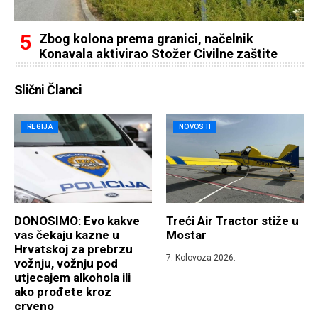
Zbog kolona prema granici, načelnik
Konavala aktivirao Stožer Civilne zaštite
Slični Članci
REGIJA
NOVOSTI
DONOSIMO: Evo kakve
Treći Air Tractor stiže u
vas čekaju kazne u
Mostar
Hrvatskoj za prebrzu
7. Kolovoza 2026.
vožnju, vožnju pod
utjecajem alkohola ili
ako prođete kroz
crveno