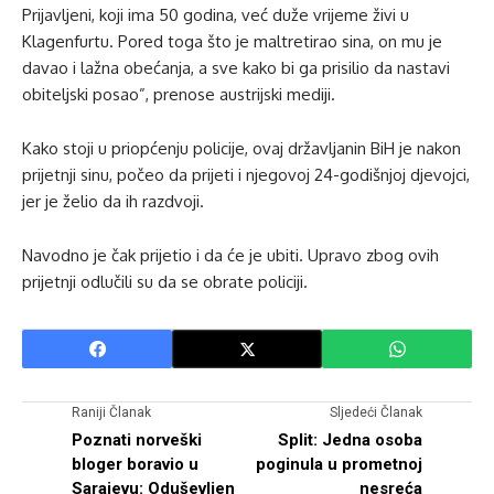
Prijavljeni, koji ima 50 godina, već duže vrijeme živi u
Klagenfurtu. Pored toga što je maltretirao sina, on mu je
davao i lažna obećanja, a sve kako bi ga prisilio da nastavi
obiteljski posao”, prenose austrijski mediji.
Kako stoji u priopćenju policije, ovaj državljanin BiH je nakon
prijetnji sinu, počeo da prijeti i njegovoj 24-godišnjoj djevojci,
jer je želio da ih razdvoji.
Navodno je čak prijetio i da će je ubiti. Upravo zbog ovih
prijetnji odlučili su da se obrate policiji.
Raniji Članak
Sljedeći Članak
Poznati norveški
Split: Jedna osoba
bloger boravio u
poginula u prometnoj
Sarajevu: Oduševljen
nesreća