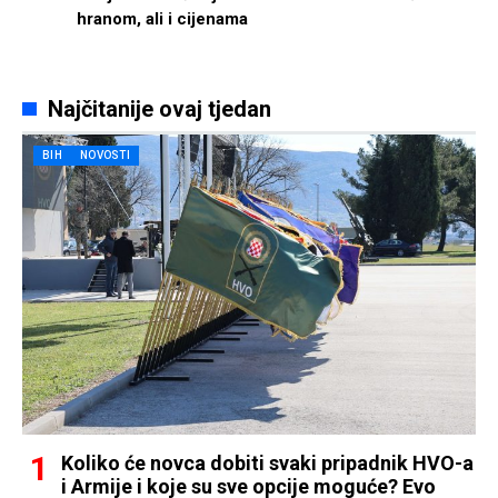
hranom, ali i cijenama
Najčitanije ovaj tjedan
BIH
NOVOSTI
Koliko će novca dobiti svaki pripadnik HVO-a
i Armije i koje su sve opcije moguće? Evo