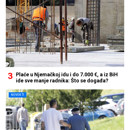
Plaće u Njemačkoj idu i do 7.000 €, a iz BiH
ide sve manje radnika: Što se događa?
NOVOSTI