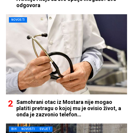
odgovora
NOVOSTI
Samohrani otac iz Mostara nije mogao
platiti pretragu o kojoj mu je ovisio život, a
onda je zazvonio telefon…
BIH
NOVOSTI
SVIJET