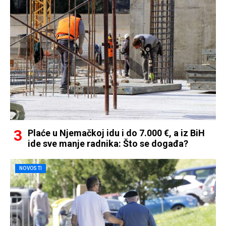
Plaće u Njemačkoj idu i do 7.000 €, a iz BiH
ide sve manje radnika: Što se događa?
NOVOSTI