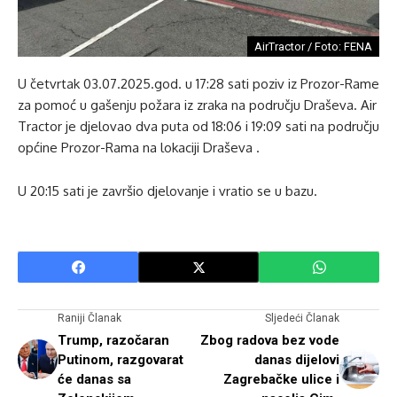
AirTractor / Foto: FENA
U četvrtak 03.07.2025.god. u 17:28 sati poziv iz Prozor-Rame
za pomoć u gašenju požara iz zraka na području Draševa. Air
Tractor je djelovao dva puta od 18:06 i 19:09 sati na području
općine Prozor-Rama na lokaciji Draševa .
U 20:15 sati je završio djelovanje i vratio se u bazu.
Raniji Članak
Sljedeći Članak
Trump, razočaran
Zbog radova bez vode
Putinom, razgovarat
danas dijelovi
će danas sa
Zagrebačke ulice i