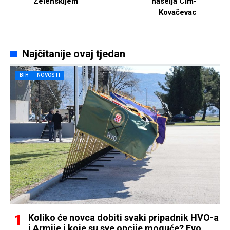
Zelenskijem
naselja Cim-
Kovačevac
Najčitanije ovaj tjedan
BIH
NOVOSTI
Koliko će novca dobiti svaki pripadnik HVO-a
i Armije i koje su sve opcije moguće? Evo