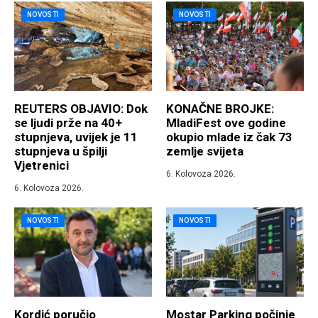
NOVOSTI
NOVOSTI
REUTERS OBJAVIO: Dok
KONAČNE BROJKE:
se ljudi prže na 40+
MladiFest ove godine
stupnjeva, uvijek je 11
okupio mlade iz čak 73
stupnjeva u špilji
zemlje svijeta
Vjetrenici
6. Kolovoza 2026.
6. Kolovoza 2026.
NOVOSTI
NOVOSTI
Kordić poručio
Mostar Parking počinje