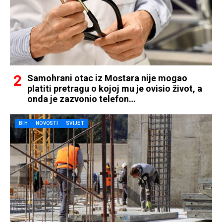
Samohrani otac iz Mostara nije mogao
platiti pretragu o kojoj mu je ovisio život, a
onda je zazvonio telefon…
BIH
NOVOSTI
SVIJET