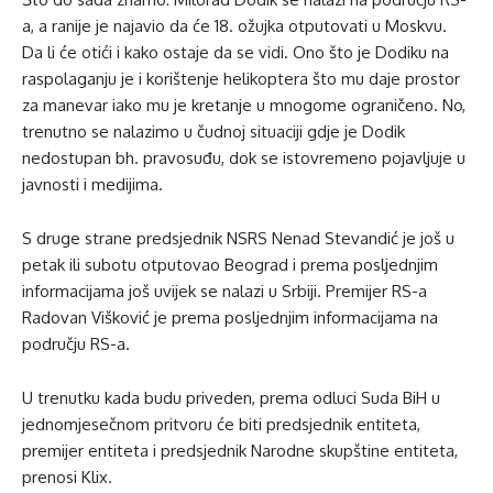
a, a ranije je najavio da će 18. ožujka otputovati u Moskvu.
Da li će otići i kako ostaje da se vidi. Ono što je Dodiku na
raspolaganju je i korištenje helikoptera što mu daje prostor
za manevar iako mu je kretanje u mnogome ograničeno. No,
trenutno se nalazimo u čudnoj situaciji gdje je Dodik
nedostupan bh. pravosuđu, dok se istovremeno pojavljuje u
javnosti i medijima.
S druge strane predsjednik NSRS Nenad Stevandić je još u
petak ili subotu otputovao Beograd i prema posljednjim
informacijama još uvijek se nalazi u Srbiji. Premijer RS-a
Radovan Višković je prema posljednjim informacijama na
području RS-a.
U trenutku kada budu priveden, prema odluci Suda BiH u
jednomjesečnom pritvoru će biti predsjednik entiteta,
premijer entiteta i predsjednik Narodne skupštine entiteta,
prenosi Klix.