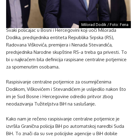
Milorad Dodik / Foto: Fena
Svaki policajac u Bosni i Hercegovini koji uoči Milorada
Dodika, predsjednika entiteta Republika Srpska (RS),
Radovana Viškovića, premijera i Nenada Stevandića,
predsjednika Narodne skupštine RS-a treba ga privesti. To
bi u najkraćem bila definicija raspisane centralne potjernice
za spomenutim osobama.
Raspisivanje centralne potjernice za osumnjičenima
Dodikom, Viškovićem i Stevandićem je uslijedilo nakon što
im je Sud Bosne i Hercegovine odredio pritvor zbog
neodazivanja Tužiteljstva BiH na saslušanje.
Kako nam je rečeno raspisivanje centralne potjernice je
izvršila Granična policija BiH po automatskoj naredbi Suda
BiH. To znači da su sve policijske agencije u BiH dobile