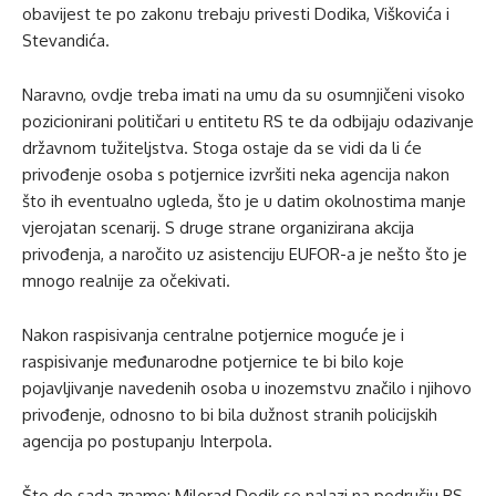
obavijest te po zakonu trebaju privesti Dodika, Viškovića i
Stevandića.
Naravno, ovdje treba imati na umu da su osumnjičeni visoko
pozicionirani političari u entitetu RS te da odbijaju odazivanje
državnom tužiteljstva. Stoga ostaje da se vidi da li će
privođenje osoba s potjernice izvršiti neka agencija nakon
što ih eventualno ugleda, što je u datim okolnostima manje
vjerojatan scenarij. S druge strane organizirana akcija
privođenja, a naročito uz asistenciju EUFOR-a je nešto što je
mnogo realnije za očekivati.
Nakon raspisivanja centralne potjernice moguće je i
raspisivanje međunarodne potjernice te bi bilo koje
pojavljivanje navedenih osoba u inozemstvu značilo i njihovo
privođenje, odnosno to bi bila dužnost stranih policijskih
agencija po postupanju Interpola.
Što do sada znamo: Milorad Dodik se nalazi na području RS-