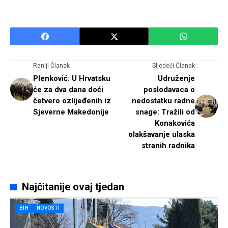
Raniji Članak
Sljedeći Članak
Plenković: U Hrvatsku
Udruženje
će za dva dana doći
poslodavaca o
četvero ozlijeđenih iz
nedostatku radne
Sjeverne Makedonije
snage: Tražili od
Konakovića
olakšavanje ulaska
stranih radnika
Najčitanije ovaj tjedan
BIH
NOVOSTI