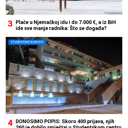
Plaće u Njemačkoj idu i do 7.000 €, a iz BiH
ide sve manje radnika: Što se događa?
STUDENTSKE NOVOSTI
DONOSIMO POPIS: Skoro 400 prijava, njih
260 je dobilo smještaj u Studentskom centru