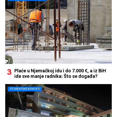
Plaće u Njemačkoj idu i do 7.000 €, a iz BiH
ide sve manje radnika: Što se događa?
STUDENTSKE NOVOSTI