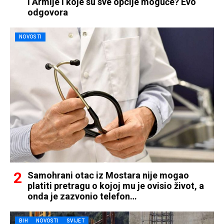
i Armije i koje su sve opcije moguće? Evo
odgovora
NOVOSTI
Samohrani otac iz Mostara nije mogao
platiti pretragu o kojoj mu je ovisio život, a
onda je zazvonio telefon…
BIH
NOVOSTI
SVIJET