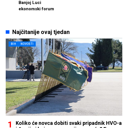
Banjoj Luci
ekonomski forum
Najčitanije ovaj tjedan
BIH
NOVOSTI
Koliko će novca dobiti svaki pripadnik HVO-a