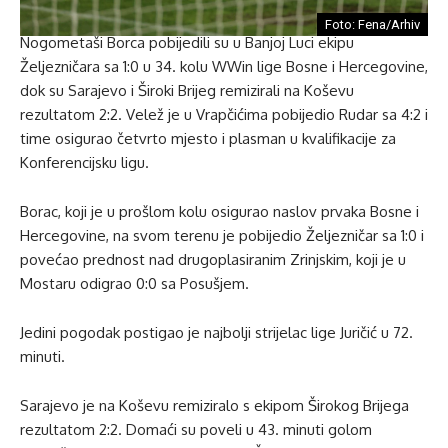
Foto: Fena/Arhiv
Nogometaši Borca pobijedili su u Banjoj Luci ekipu
Željezničara sa 1:0 u 34. kolu WWin lige Bosne i Hercegovine,
dok su Sarajevo i Široki Brijeg remizirali na Koševu
rezultatom 2:2. Velež je u Vrapčićima pobijedio Rudar sa 4:2 i
time osigurao četvrto mjesto i plasman u kvalifikacije za
Konferencijsku ligu.
Borac, koji je u prošlom kolu osigurao naslov prvaka Bosne i
Hercegovine, na svom terenu je pobijedio Željezničar sa 1:0 i
povećao prednost nad drugoplasiranim Zrinjskim, koji je u
Mostaru odigrao 0:0 sa Posušjem.
Jedini pogodak postigao je najbolji strijelac lige Juričić u 72.
minuti.
Sarajevo je na Koševu remiziralo s ekipom Širokog Brijega
rezultatom 2:2. Domaći su poveli u 43. minuti golom