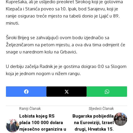
Kuprešaka, ali je uslijedio preokret Širokog koji je golovima
Klepača i Stanića poveo sa 1:0. Ipak, bod Sarajevu, koji je
ranije osigurao treće mjesto na tabeli donio je Ljajić u 89.
minuti.
Široki Brijeg se zahvaljujući ovom bodu izjednačio sa
Željezničarom na petom mjestu, a ova dva tima odmjerit će
snage u narednom kolu na Grbavici.
U derbiju začelja Radnik je je gostima doigrao 0:0 sa Slogom
koja je jednom nogom u nižem rangu.
Raniji Članak
Sljedeći Članak
Lobista kojeg RS
Bugarska pobijedila
plaća 100 000 dolara
na Euroviziji, Izrael
mjesečno organizira u
drugi, Hrvatska 15.