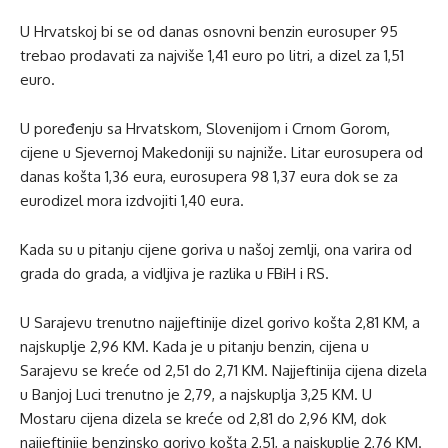
U Hrvatskoj bi se od danas osnovni benzin eurosuper 95
trebao prodavati za najviše 1,41 euro po litri, a dizel za 1,51
euro.
U poređenju sa Hrvatskom, Slovenijom i Crnom Gorom,
cijene u Sjevernoj Makedoniji su najniže. Litar eurosupera od
danas košta 1,36 eura, eurosupera 98 1,37 eura dok se za
eurodizel mora izdvojiti 1,40 eura.
Kada su u pitanju cijene goriva u našoj zemlji, ona varira od
grada do grada, a vidljiva je razlika u FBiH i RS.
U Sarajevu trenutno najjeftinije dizel gorivo košta 2,81 KM, a
najskuplje 2,96 KM. Kada je u pitanju benzin, cijena u
Sarajevu se kreće od 2,51 do 2,71 KM. Najjeftinija cijena dizela
u Banjoj Luci trenutno je 2,79, a najskuplja 3,25 KM. U
Mostaru cijena dizela se kreće od 2,81 do 2,96 KM, dok
najjeftinije benzinsko gorivo košta 2,51, a najskuplje 2,76 KM.