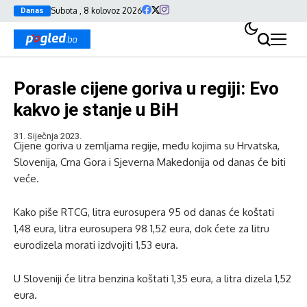
Subota , 8 kolovoz 2026
Danas
Porasle cijene goriva u regiji: Evo
kakvo je stanje u BiH
31. Siječnja 2023.
Cijene goriva u zemljama regije, među kojima su Hrvatska,
Slovenija, Crna Gora i Sjeverna Makedonija od danas će biti
veće.
Kako piše RTCG, litra eurosupera 95 od danas će koštati
1,48 eura, litra eurosupera 98 1,52 eura, dok ćete za litru
eurodizela morati izdvojiti 1,53 eura.
U Sloveniji će litra benzina koštati 1,35 eura, a litra dizela 1,52
eura.