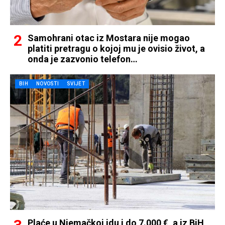
Samohrani otac iz Mostara nije mogao
platiti pretragu o kojoj mu je ovisio život, a
onda je zazvonio telefon…
BIH
NOVOSTI
SVIJET
Plaće u Njemačkoj idu i do 7.000 €, a iz BiH