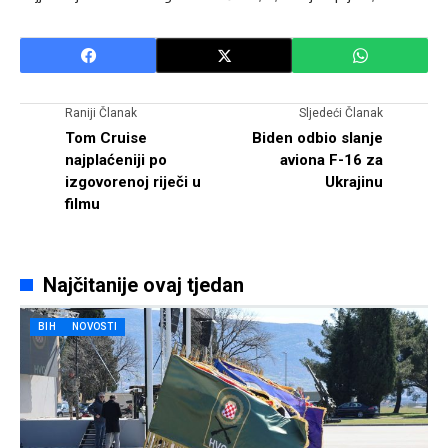
Raniji Članak
Sljedeći Članak
Tom Cruise
Biden odbio slanje
najplaćeniji po
aviona F-16 za
izgovorenoj riječi u
Ukrajinu
filmu
Najčitanije ovaj tjedan
BIH
NOVOSTI