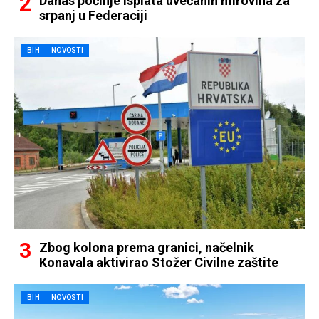
Danas počinje isplata uvećanih mirovina za
srpanj u Federaciji
BIH
NOVOSTI
Zbog kolona prema granici, načelnik
Konavala aktivirao Stožer Civilne zaštite
BIH
NOVOSTI