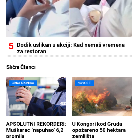
Dodik uslikan u akciji: Kad nemaš vremena
za restoran
Slični Članci
CRNA KRONIKA
NOVOSTI
APSOLUTNI REKORDERI:
U Kongori kod Gruda
Muškarac ‘napuhao’ 6,2
opožareno 50 hektara
promila
zemljišta