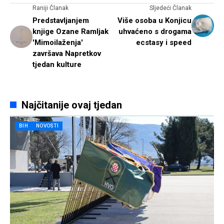
Raniji Članak
Sljedeći Članak
Predstavljanjem
Više osoba u Konjicu
knjige Ozane Ramljak
uhvaćeno s drogama
'Mimoilaženja'
ecstasy i speed
završava Napretkov
tjedan kulture
Najčitanije ovaj tjedan
BIH
NOVOSTI