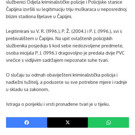
službenici Odjela kriminalističke policije i Policijske stanice
Čapljina izvršili su legitimaciju triju muškaraca u neposrednoj
blizini stadiona Bjelave u Čapljini.
Legitimirani su V. R. (1996.), P. Ž. (2004.) i P. J. (1996.), svi s
prebivalištem u Čapljini. Na upit ovlaštenih policijskih
službenika posjeduju li kod sebe nedozvoljene predmete,
osoba inicijala P. J. (1996.) dragovoljno je predala dvije PVC
vrećice s vidljivim sadržajem nepoznate suhe tvari.
O slučaju su odmah obaviješteni kriminalistička policija i
nadležni tužitelj, a poduzete su sve potrebne mjere i radnje
u skladu sa zakonom.
Istraga o porijeklu i vrsti pronađene tvari je u tijeku.