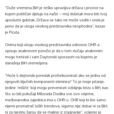
“Duže vremena BiH je teško upravljiva država i prostor na
kojem političari djeluju na način – moj dobitak mora biti tvoj
apsolutni gubitak. Država se tako ne može voditi i onda je
jasno da je uloga visokog predstavnika neophodna”, kazao
je Picula.
Onima koji ulogu visokog predstavnika odnosno OHR-a
opisuju anakronom poručio je da u tom slučaju anakronim
mogu tretirati i sam Daytonski sporazum na kojemu je
današnja BiH utemeljena.
“Hoće li dejtonski poredak profunkcionirati ako se jedna od
njegovih ključnih komponenti eliminira? To je moje pitanje.
Jedine ‘mišiće’ koji mogu prevenirati ozbiljniju krizu u BiH, kao
što su bili pokušaji Milorada Dodika sve ovo vrijeme,
međunarodna zajednica ima u OHR-u. OHR koji bi bio samo
nijemi promatrač loših trendova, sigurno nije dobar ni za BiH,
ni za njezinu šansu da se makne iz stagnacije”, ocijenio je