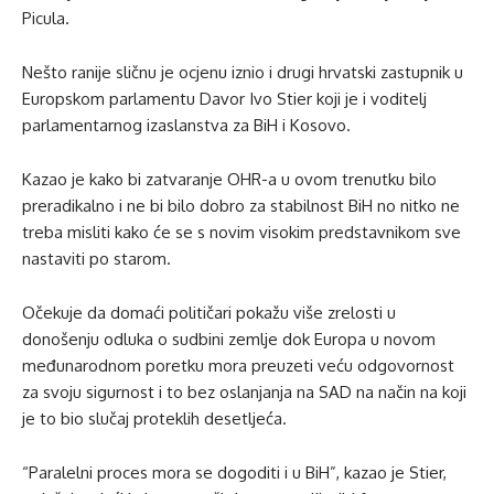
Picula.
Nešto ranije sličnu je ocjenu iznio i drugi hrvatski zastupnik u
Europskom parlamentu Davor Ivo Stier koji je i voditelj
parlamentarnog izaslanstva za BiH i Kosovo.
Kazao je kako bi zatvaranje OHR-a u ovom trenutku bilo
preradikalno i ne bi bilo dobro za stabilnost BiH no nitko ne
treba misliti kako će se s novim visokim predstavnikom sve
nastaviti po starom.
Očekuje da domaći političari pokažu više zrelosti u
donošenju odluka o sudbini zemlje dok Europa u novom
međunarodnom poretku mora preuzeti veću odgovornost
za svoju sigurnost i to bez oslanjanja na SAD na način na koji
je to bio slučaj proteklih desetljeća.
“Paralelni proces mora se dogoditi i u BiH”, kazao je Stier,