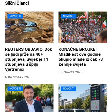
Slični Članci
NOVOSTI
NOVOSTI
REUTERS OBJAVIO: Dok
KONAČNE BROJKE:
se ljudi prže na 40+
MladiFest ove godine
stupnjeva, uvijek je 11
okupio mlade iz čak 73
stupnjeva u špilji
zemlje svijeta
Vjetrenici
6. Kolovoza 2026.
6. Kolovoza 2026.
NOVOSTI
NOVOSTI