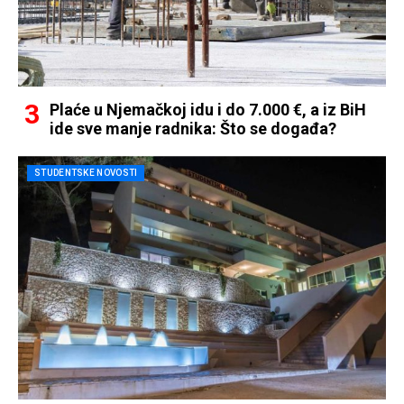
Plaće u Njemačkoj idu i do 7.000 €, a iz BiH
ide sve manje radnika: Što se događa?
STUDENTSKE NOVOSTI