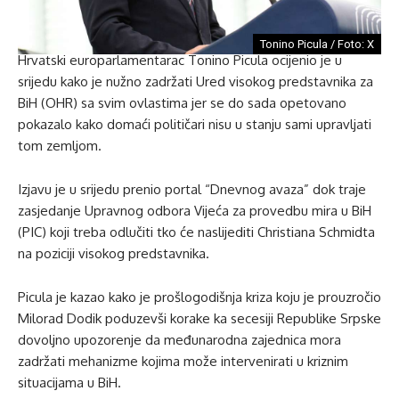
Tonino Picula / Foto: X
Hrvatski europarlamentarac Tonino Picula ocijenio je u
srijedu kako je nužno zadržati Ured visokog predstavnika za
BiH (OHR) sa svim ovlastima jer se do sada opetovano
pokazalo kako domaći političari nisu u stanju sami upravljati
tom zemljom.
Izjavu je u srijedu prenio portal “Dnevnog avaza” dok traje
zasjedanje Upravnog odbora Vijeća za provedbu mira u BiH
(PIC) koji treba odlučiti tko će naslijediti Christiana Schmidta
na poziciji visokog predstavnika.
Picula je kazao kako je prošlogodišnja kriza koju je prouzročio
Milorad Dodik poduzevši korake ka secesiji Republike Srpske
dovoljno upozorenje da međunarodna zajednica mora
zadržati mehanizme kojima može intervenirati u kriznim
situacijama u BiH.