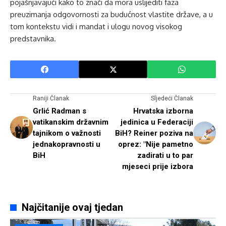
pojašnjavajući kako to znači da mora uslijediti faza
preuzimanja odgovornosti za budućnost vlastite države, a u
tom kontekstu vidi i mandat i ulogu novog visokog
predstavnika.
Raniji Članak
Sljedeći Članak
Grlić Radman s
Hrvatska izborna
vatikanskim državnim
jedinica u Federaciji
tajnikom o važnosti
BiH? Reiner poziva na
jednakopravnosti u
oprez: "Nije pametno
BiH
zadirati u to par
mjeseci prije izbora
Najčitanije ovaj tjedan