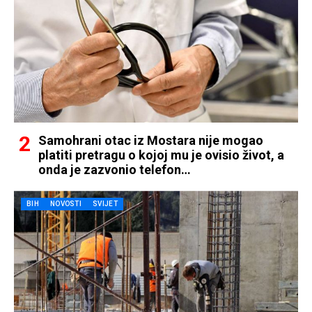
Samohrani otac iz Mostara nije mogao
platiti pretragu o kojoj mu je ovisio život, a
onda je zazvonio telefon…
BIH
NOVOSTI
SVIJET