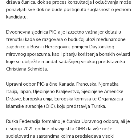
država članica, dok se proces konzultacija i odlučivanja može
ponavljati sve dok ne bude postignuta suglasnost o jednom
kandidatu.
Dvodnevna sjednica PIC-a je izuzetno važna jer dolazi u
trenutku kada se razgovara o budućoj ulozi međunarodne
zajednice u Bosni i Hercegovini, primjeni Daytonskog
mirovnog sporazuma, kao i pitanju korištenja bonskih ovlasti
koje su obilježile mandat sadašnjeg visokog predstavnika
Christiana Schmidta.
Upravni odbor PIC-a čine Kanada, Francuska, Njemačka,
Italija, Japan, Ujedinjeno Kraljevstvo, Sjedinjene Američke
Države, Europska unija, Europska komisija te Organizacija
islamske suradnje (OIC), koju predstavlja Turska.
Ruska Federacija formalno je članica Upravnog odbora, ali je
u srpnju 2021. godine obavijestila OHR da više neće
sudjelovati na sastancima kojima predsjedava visoki