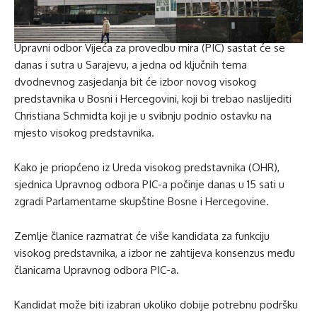
Upravni odbor Vijeća za provedbu mira (PIC) sastat će se
danas i sutra u Sarajevu, a jedna od ključnih tema
dvodnevnog zasjedanja bit će izbor novog visokog
predstavnika u Bosni i Hercegovini, koji bi trebao naslijediti
Christiana Schmidta koji je u svibnju podnio ostavku na
mjesto visokog predstavnika.
Kako je priopćeno iz Ureda visokog predstavnika (OHR),
sjednica Upravnog odbora PIC-a počinje danas u 15 sati u
zgradi Parlamentarne skupštine Bosne i Hercegovine.
Zemlje članice razmatrat će više kandidata za funkciju
visokog predstavnika, a izbor ne zahtijeva konsenzus među
članicama Upravnog odbora PIC-a.
Kandidat može biti izabran ukoliko dobije potrebnu podršku