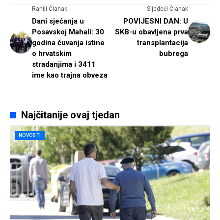
Raniji Članak
Sljedeći Članak
Dani sjećanja u
POVIJESNI DAN: U
Posavskoj Mahali: 30
SKB-u obavljena prva
godina čuvanja istine
transplantacija
o hrvatskim
bubrega
stradanjima i 3411
ime kao trajna obveza
Najčitanije ovaj tjedan
NOVOSTI