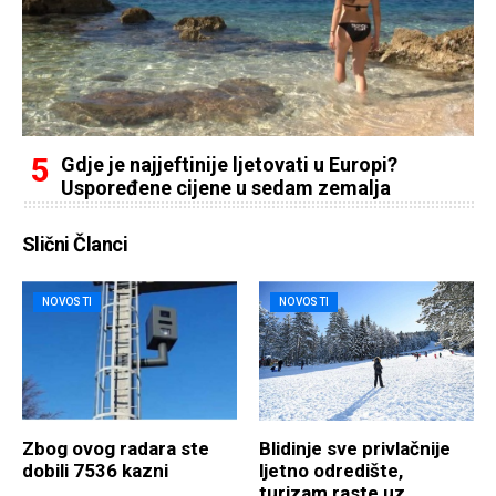
Gdje je najjeftinije ljetovati u Europi?
Uspoređene cijene u sedam zemalja
Slični Članci
NOVOSTI
NOVOSTI
Zbog ovog radara ste
Blidinje sve privlačnije
dobili 7536 kazni
ljetno odredište,
turizam raste uz