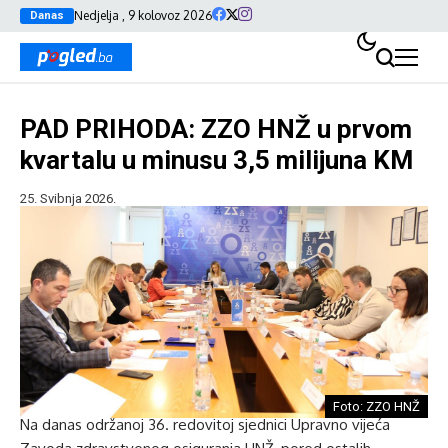
Nedjelja , 9 kolovoz 2026
Danas
PAD PRIHODA: ZZO HNŽ u prvom
kvartalu u minusu 3,5 milijuna KM
25. Svibnja 2026.
Foto: ZZO HNŽ
Na danas održanoj 36. redovitoj sjednici Upravno vijeća