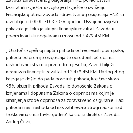
Zavoda zdravstvenog osiguranja HNŽ, pored ostalih
kvartalnih izvješća, usvojilo je i Izvješće o izvršenju
Financijskog plana Zavoda zdravstvenog osiguranja HNŽ za
razdoblje od 01.01.-31.03.2026. godine. Usvojene izvješće
prikazalo je kako je ukupni financijski rezultat Zavoda u
prvom kvartalu negativan u iznosu od 3.479.451 KM.
„ Unatoč uspješnoj naplati prihoda od regresnih postupaka,
prihoda od premije osiguranja te određenih ušteda na
rashodovnoj strani, u prvom tromjesečju, Zavod bilježi
negativan financijski rezultat od 3.479.451 KM. Razlog zbog
kojega je došlo do pada poreznih prihoda, koji čine skoro
95% ukupnih prihoda Zavoda, je donošenje Zakona o
izmjenama i dopunama Zakona o doprinosima kojim je
smanjenja stope doprinosa za zdravstveno osiguranje. Pad
prihoda i rast rashoda od nas zahtijevaju strogi nadzor nad
troškovima u nastavku godine“ kazao je direktor Zavoda,
Andrej Čović.