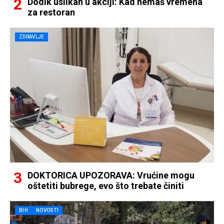
Dodik uslikan u akciji: Kad nemaš vremena
za restoran
ZDRAVLJE
DOKTORICA UPOZORAVA: Vrućine mogu
oštetiti bubrege, evo što trebate činiti
BIH
NOVOSTI