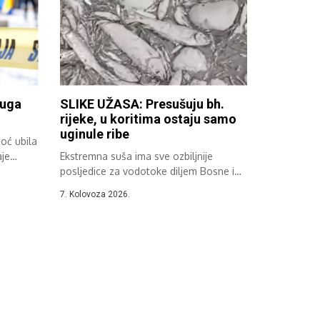
ruga
SLIKE UŽASA: Presušuju bh.
rijeke, u koritima ostaju samo
uginule ribe
oć ubila
aje
Ekstremna suša ima sve ozbiljnije
posljedice za vodotoke diljem Bosne i
Hercegovine....
7. Kolovoza 2026.