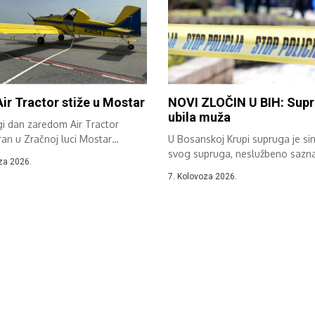
Air Tractor stiže u Mostar
NOVI ZLOČIN U BIH: Sup
ubila muža
gi dan zaredom Air Tractor
ran u Zračnoj luci Mostar
U Bosanskoj Krupi supruga je sin
...
svog supruga, neslužbeno sazn
za 2026.
“Avaz”....
7. Kolovoza 2026.