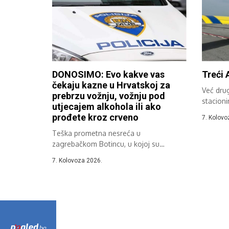
DONOSIMO: Evo kakve vas
Treći 
čekaju kazne u Hrvatskoj za
Već dru
prebrzu vožnju, vožnju pod
stacioni
utjecajem alkohola ili ako
sudjeluje
prođete kroz crveno
7. Kolovo
Teška prometna nesreća u
zagrebačkom Botincu, u kojoj su
poginule tri osobe,...
7. Kolovoza 2026.