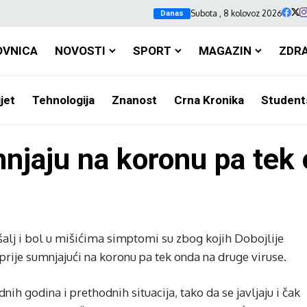
Subota , 8 kolovoz 2026
Danas
OVNICA
NOVOSTI
SPORT
MAGAZIN
ZDR
jet
Tehnologija
Znanost
Crna Kronika
Student
mnjaju na koronu pa tek
šalj i bol u mišićima simptomi su zbog kojih Dobojlije
ajprije sumnjajući na koronu pa tek onda na druge viruse.
ih godina i prethodnih situacija, tako da se javljaju i čak