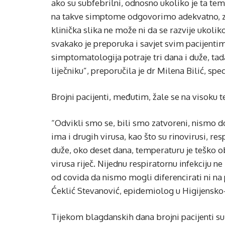
ako su subfebrilni, odnosno ukoliko je ta tem
na takve simptome odgovorimo adekvatno, zat
klinička slika ne može ni da se razvije ukoli
svakako je preporuka i savjet svim pacijentim
simptomatologija potraje tri dana i duže, t
liječniku”, preporučila je dr Milena Bilić, sp
Brojni pacijenti, međutim, žale se na visoku 
“Odvikli smo se, bili smo zatvoreni, nismo 
ima i drugih virusa, kao što su rinovirusi, resp
duže, oko deset dana, temperaturu je teško obo
virusa riječ. Nijednu respiratornu infekciju n
od covida da nismo mogli diferencirati ni na p
Ćeklić Stevanović, epidemiolog u Higijensko
Tijekom blagdanskih dana brojni pacijenti su s