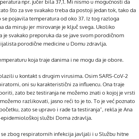
peratura npr. jučer bila 37,1. Mi nismo u mogućnosti da
o što za sve svakako treba da postoji jedan tok, tako da
ko se pojavila temperatura od oko 37. Iz tog razloga
a da miruju jer mirovanje je ključ svega. Ukoliko
ada je svakako preporuka da se jave svom porodičnom
ecijalista porodične medicine u Domu zdravlja.
temperaturu koja traje danima i ne mogu da je obore.
dolazili u kontakt s drugim virusima. Osim SARS-CoV-2
iratorni, oni su karakteristični za influencu. Ona traje
riti, zato bez testiranja ne možemo znati o kojoj je vrsti
e možemo razlikovati, jasno reći to je to. To je već poznato
očetku, zato se upravo i rade ta testiranja”, rekla je Ana
-epidemiološkoj službi Doma zdravlja.
e zbog respiratornih infekcija javljali i u Službu hitne