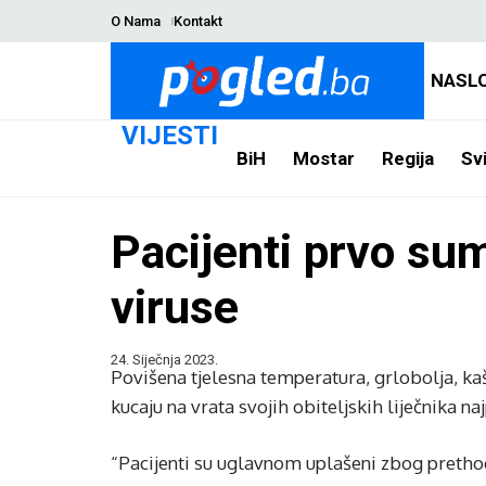
O Nama
Kontakt
NASL
VIJESTI
BiH
Mostar
Regija
Svi
Pacijenti prvo su
viruse
24. Siječnja 2023.
Povišena tjelesna temperatura, grlobolja, ka
kucaju na vrata svojih obiteljskih liječnika n
“Pacijenti su uglavnom uplašeni zbog prethodn