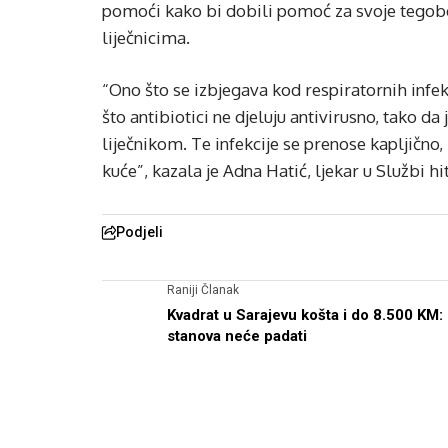
pomoći kako bi dobili pomoć za svoje tegobe, 
liječnicima.
“Ono što se izbjegava kod respiratornih infek
što antibiotici ne djeluju antivirusno, tako d
liječnikom. Te infekcije se prenose kapljično,
kuće”, kazala je Adna Hatić, ljekar u Službi 
Podjeli
Raniji Članak
Kvadrat u Sarajevu košta i do 8.500 KM:
stanova neće padati