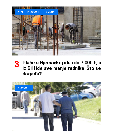
telefon…
BIH
NOVOSTI
SVIJET
Plaće u Njemačkoj idu i do 7.000 €, a
iz BiH ide sve manje radnika: Što se
događa?
NOVOSTI