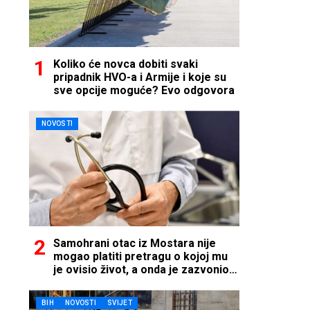
Koliko će novca dobiti svaki
pripadnik HVO-a i Armije i koje su
sve opcije moguće? Evo odgovora
NOVOSTI
Samohrani otac iz Mostara nije
mogao platiti pretragu o kojoj mu
je ovisio život, a onda je zazvonio
telefon…
BIH
NOVOSTI
SVIJET