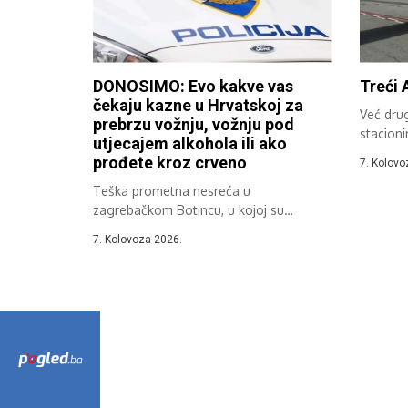
DONOSIMO: Evo kakve vas
Treći 
čekaju kazne u Hrvatskoj za
Već dru
prebrzu vožnju, vožnju pod
stacioni
utjecajem alkohola ili ako
sudjeluje
prođete kroz crveno
7. Kolovo
Teška prometna nesreća u
zagrebačkom Botincu, u kojoj su
poginule tri osobe,...
7. Kolovoza 2026.