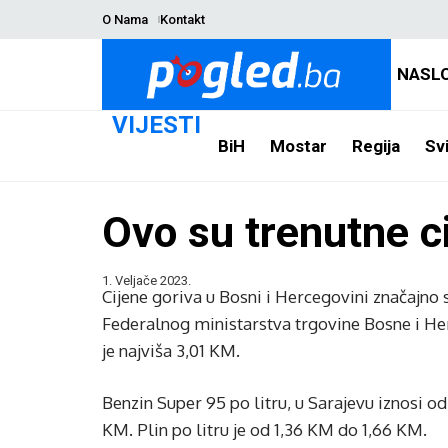
O Nama
Kontakt
NASL
VIJESTI
BiH
Mostar
Regija
Svi
Ovo su trenutne ci
1. Veljače 2023.
Cijene goriva u Bosni i Hercegovini značajno 
Federalnog ministarstva trgovine Bosne i Herc
je najviša 3,01 KM.
Benzin Super 95 po litru, u Sarajevu iznosi o
KM. Plin po litru je od 1,36 KM do 1,66 KM.