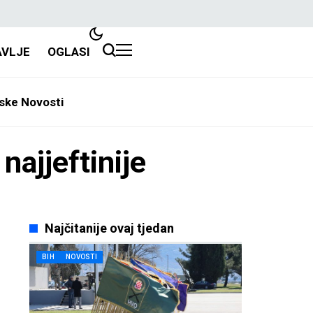
AVLJE
OGLASI
ske Novosti
najjeftinije
Najčitanije ovaj tjedan
BIH
NOVOSTI