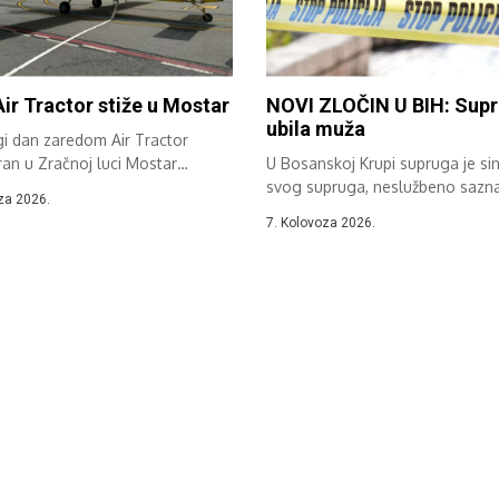
Air Tractor stiže u Mostar
NOVI ZLOČIN U BIH: Sup
ubila muža
gi dan zaredom Air Tractor
ran u Zračnoj luci Mostar
U Bosanskoj Krupi supruga je sin
...
svog supruga, neslužbeno sazn
za 2026.
“Avaz”....
7. Kolovoza 2026.