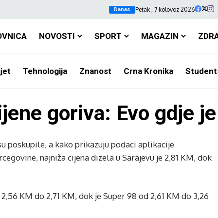
Petak , 7 kolovoz 2026
Danas
OVNICA
NOVOSTI
SPORT
MAGAZIN
ZDR
jet
Tehnologija
Znanost
Crna Kronika
Student
jene goriva: Evo gdje je 
su poskupile, a kako prikazuju podaci aplikacije
egovine, najniža cijena dizela u Sarajevu je 2,81 KM, dok
d 2,56 KM do 2,71 KM, dok je Super 98 od 2,61 KM do 3,26