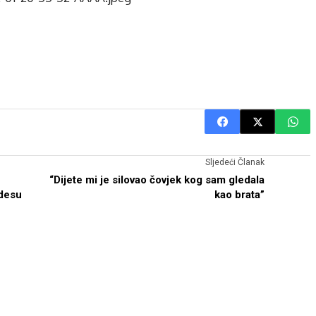
Sljedeći Članak
“Dijete mi je silovao čovjek kog sam gledala
desu
kao brata”