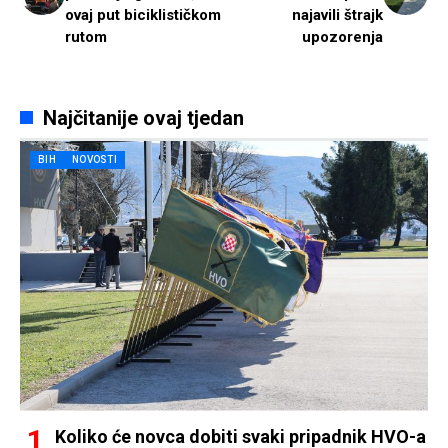
ovaj put biciklističkom
najavili štrajk
rutom
upozorenja
Najčitanije ovaj tjedan
BIH
NOVOSTI
Koliko će novca dobiti svaki pripadnik HVO-a