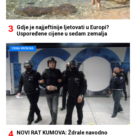
Gdje je najjeftinije ljetovati u Europi?
Uspoređene cijene u sedam zemalja
CRNA KRONIKA
NOVI RAT KUMOVA: Ždrale navodno