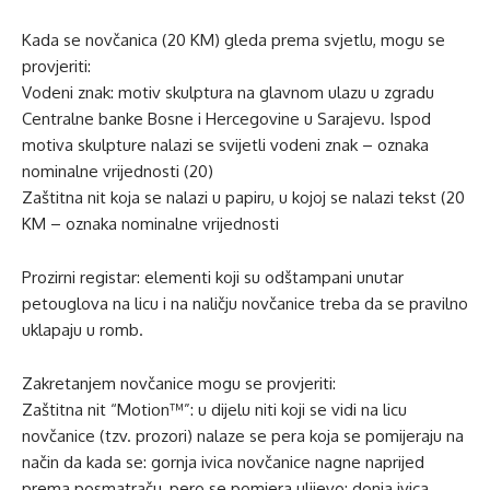
Kada se novčanica (20 KM) gleda prema svjetlu, mogu se
provjeriti:
Vodeni znak: motiv skulptura na glavnom ulazu u zgradu
Centralne banke Bosne i Hercegovine u Sarajevu. Ispod
motiva skulpture nalazi se svijetli vodeni znak – oznaka
nominalne vrijednosti (20)
Zaštitna nit koja se nalazi u papiru, u kojoj se nalazi tekst (20
KM – oznaka nominalne vrijednosti
Prozirni registar: elementi koji su odštampani unutar
petouglova na licu i na naličju novčanice treba da se pravilno
uklapaju u romb.
Zakretanjem novčanice mogu se provjeriti:
Zaštitna nit “Motion™”: u dijelu niti koji se vidi na licu
novčanice (tzv. prozori) nalaze se pera koja se pomijeraju na
način da kada se: gornja ivica novčanice nagne naprijed
prema posmatraču, pero se pomjera ulijevo; donja ivica