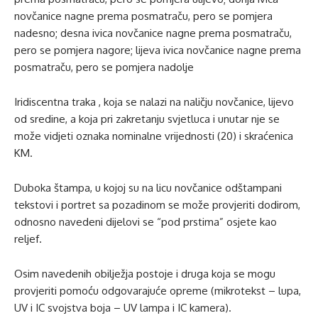
novčanice nagne prema posmatraču, pero se pomjera
nadesno; desna ivica novčanice nagne prema posmatraču,
pero se pomjera nagore; lijeva ivica novčanice nagne prema
posmatraču, pero se pomjera nadolje
Iridiscentna traka , koja se nalazi na naličju novčanice, lijevo
od sredine, a koja pri zakretanju svjetluca i unutar nje se
može vidjeti oznaka nominalne vrijednosti (20) i skraćenica
KM.
Duboka štampa, u kojoj su na licu novčanice odštampani
tekstovi i portret sa pozadinom se može provjeriti dodirom,
odnosno navedeni dijelovi se “pod prstima” osjete kao
reljef.
Osim navedenih obilježja postoje i druga koja se mogu
provjeriti pomoću odgovarajuće opreme (mikrotekst – lupa,
UV i IC svojstva boja – UV lampa i IC kamera).