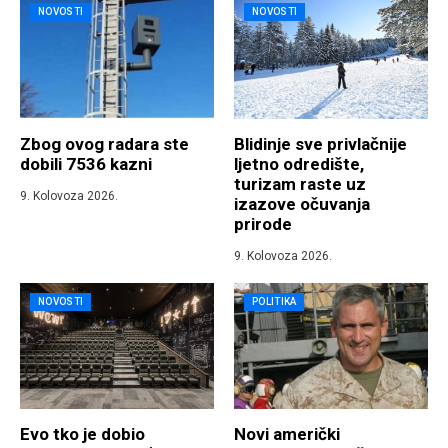
NOVOSTI
NOVOSTI
Zbog ovog radara ste
Blidinje sve privlačnije
dobili 7536 kazni
ljetno odredište,
turizam raste uz
9. Kolovoza 2026.
izazove očuvanja
prirode
9. Kolovoza 2026.
NOVOSTI
POLITIKA
Evo tko je dobio
Novi američki