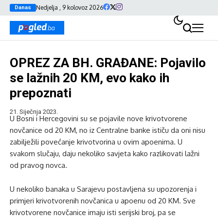
Nedjelja , 9 kolovoz 2026
Danas
OPREZ ZA BH. GRAĐANE: Pojavilo
se lažnih 20 KM, evo kako ih
prepoznati
21. Siječnja 2023.
U Bosni i Hercegovini su se pojavile nove krivotvorene
novčanice od 20 KM, no iz Centralne banke ističu da oni nisu
zabilježili povećanje krivotvorina u ovim apoenima. U
svakom slučaju, daju nekoliko savjeta kako razlikovati lažni
od pravog novca.
U nekoliko banaka u Sarajevu postavljena su upozorenja i
primjeri krivotvorenih novčanica u apoenu od 20 KM. Sve
krivotvorene novčanice imaju isti serijski broj, pa se