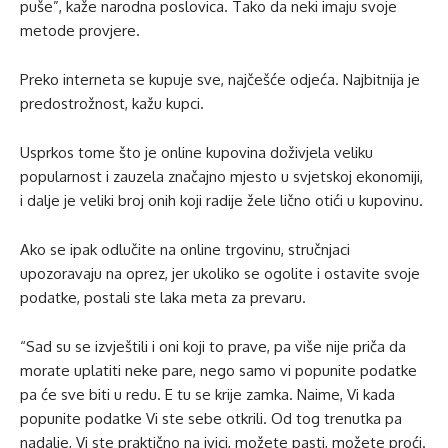
puše”, kaže narodna poslovica. Tako da neki imaju svoje
metode provjere.
Preko interneta se kupuje sve, najčešće odjeća. Najbitnija je
predostrožnost, kažu kupci.
Usprkos tome što je online kupovina doživjela veliku
popularnost i zauzela značajno mjesto u svjetskoj ekonomiji,
i dalje je veliki broj onih koji radije žele lično otići u kupovinu.
Ako se ipak odlučite na online trgovinu, stručnjaci
upozoravaju na oprez, jer ukoliko se ogolite i ostavite svoje
podatke, postali ste laka meta za prevaru.
“Sad su se izvještili i oni koji to prave, pa više nije priča da
morate uplatiti neke pare, nego samo vi popunite podatke
pa će sve biti u redu. E tu se krije zamka. Naime, Vi kada
popunite podatke Vi ste sebe otkrili. Od tog trenutka pa
nadalje, Vi ste praktično na ivici, možete pasti, možete proći.