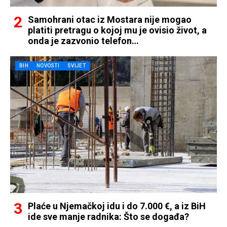
Samohrani otac iz Mostara nije mogao
platiti pretragu o kojoj mu je ovisio život, a
onda je zazvonio telefon…
BIH
NOVOSTI
SVIJET
Plaće u Njemačkoj idu i do 7.000 €, a iz BiH
ide sve manje radnika: Što se događa?