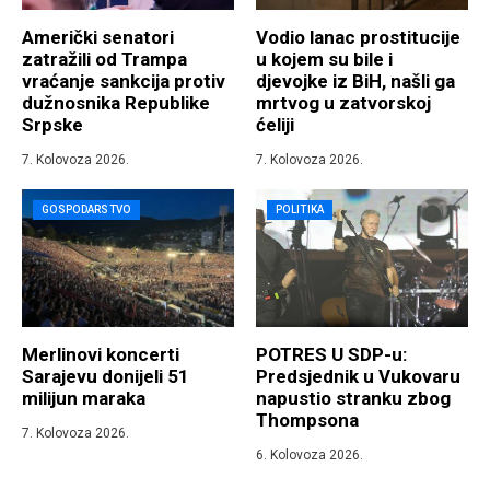
Američki senatori
Vodio lanac prostitucije
zatražili od Trampa
u kojem su bile i
vraćanje sankcija protiv
djevojke iz BiH, našli ga
dužnosnika Republike
mrtvog u zatvorskoj
Srpske
ćeliji
7. Kolovoza 2026.
7. Kolovoza 2026.
GOSPODARSTVO
POLITIKA
Merlinovi koncerti
POTRES U SDP-u:
Sarajevu donijeli 51
Predsjednik u Vukovaru
milijun maraka
napustio stranku zbog
Thompsona
7. Kolovoza 2026.
6. Kolovoza 2026.