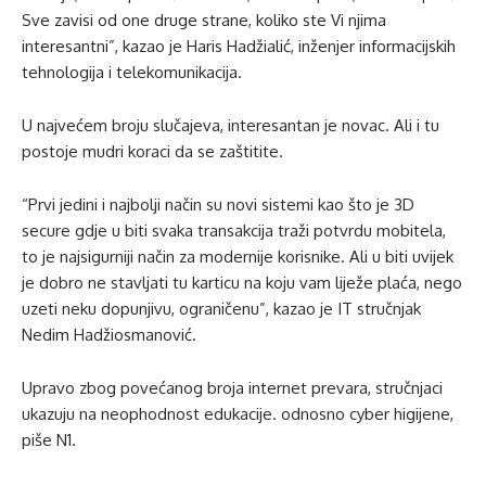
Sve zavisi od one druge strane, koliko ste Vi njima
interesantni”, kazao je Haris Hadžialić, inženjer informacijskih
tehnologija i telekomunikacija.
U najvećem broju slučajeva, interesantan je novac. Ali i tu
postoje mudri koraci da se zaštitite.
“Prvi jedini i najbolji način su novi sistemi kao što je 3D
secure gdje u biti svaka transakcija traži potvrdu mobitela,
to je najsigurniji način za modernije korisnike. Ali u biti uvijek
je dobro ne stavljati tu karticu na koju vam liježe plaća, nego
uzeti neku dopunjivu, ograničenu”, kazao je IT stručnjak
Nedim Hadžiosmanović.
Upravo zbog povećanog broja internet prevara, stručnjaci
ukazuju na neophodnost edukacije. odnosno cyber higijene,
piše N1.