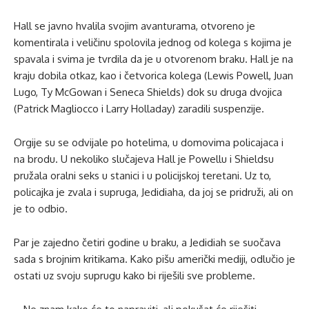
Hall se javno hvalila svojim avanturama, otvoreno je
komentirala i veličinu spolovila jednog od kolega s kojima je
spavala i svima je tvrdila da je u otvorenom braku. Hall je na
kraju dobila otkaz, kao i četvorica kolega (Lewis Powell, Juan
Lugo, Ty McGowan i Seneca Shields) dok su druga dvojica
(Patrick Magliocco i Larry Holladay) zaradili suspenzije.
Orgije su se odvijale po hotelima, u domovima policajaca i
na brodu. U nekoliko slučajeva Hall je Powellu i Shieldsu
pružala oralni seks u stanici i u policijskoj teretani. Uz to,
policajka je zvala i supruga, Jedidiaha, da joj se pridruži, ali on
je to odbio.
Par je zajedno četiri godine u braku, a Jedidiah se suočava
sada s brojnim kritikama. Kako pišu američki mediji, odlučio je
ostati uz svoju suprugu kako bi riješili sve probleme.