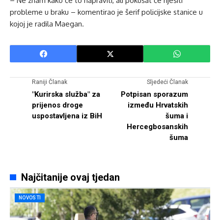
– Ne znam kako će to napraviti, ali pokušat će riješiti
probleme u braku – komentirao je šerif policijske stanice u
kojoj je radila Maegan.
Raniji Članak
Sljedeći Članak
"Kurirska služba" za
Potpisan sporazum
prijenos droge
između Hrvatskih
uspostavljena iz BiH
šuma i
Hercegbosanskih
šuma
Najčitanije ovaj tjedan
NOVOSTI