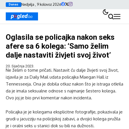
Nedjelja , 9 kolovoz 2026
Danas
Oglasila se policajka nakon seks
afere sa 6 kolega: ‘Samo želim
dalje nastaviti živjeti svoj život’
20. Siječnja 2023.
Ne želim o tome pričati. Nastavit ću dalje živjeti svoj život,
izjavila je za Daily Mail udata policajka Maegan Hall iz
Tennesseeja. Ona je dobila otkaz nakon što je istraga otkrila
da je imala seksualne odnose s najmanje šestero kolega.
Ovo joj je bio prvi komentar nakon incidenta.
Policajka je je kolegama eksplicitne fotografije, pokazivala je
grudi u jacuzziju na policijskoj zabavi, a dvojici kolega pružila
je i oralni seks u stanici dok su bili na dužnosti.