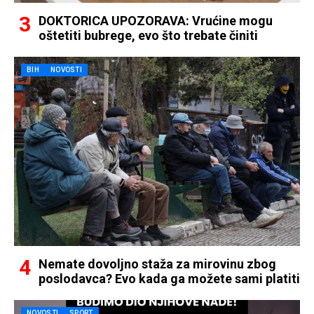
DOKTORICA UPOZORAVA: Vrućine mogu
oštetiti bubrege, evo što trebate činiti
BIH
NOVOSTI
Nemate dovoljno staža za mirovinu zbog
poslodavca? Evo kada ga možete sami platiti
NOVOSTI
SPORT