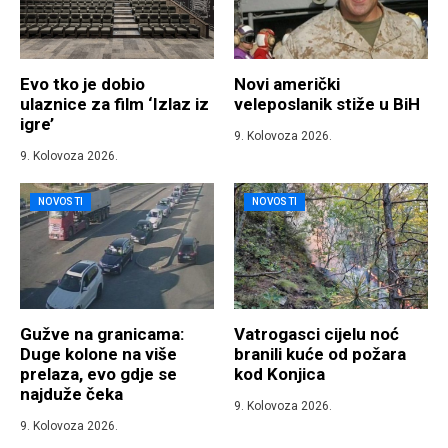
Evo tko je dobio
Novi američki
ulaznice za film ‘Izlaz iz
veleposlanik stiže u BiH
igre’
9. Kolovoza 2026.
9. Kolovoza 2026.
NOVOSTI
NOVOSTI
Gužve na granicama:
Vatrogasci cijelu noć
Duge kolone na više
branili kuće od požara
prelaza, evo gdje se
kod Konjica
najduže čeka
9. Kolovoza 2026.
9. Kolovoza 2026.