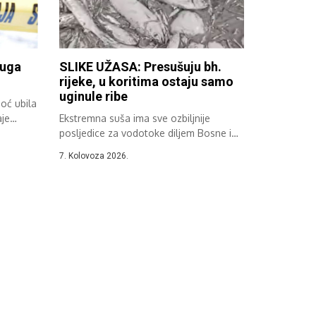
ruga
SLIKE UŽASA: Presušuju bh.
rijeke, u koritima ostaju samo
uginule ribe
oć ubila
aje
Ekstremna suša ima sve ozbiljnije
posljedice za vodotoke diljem Bosne i
Hercegovine....
7. Kolovoza 2026.