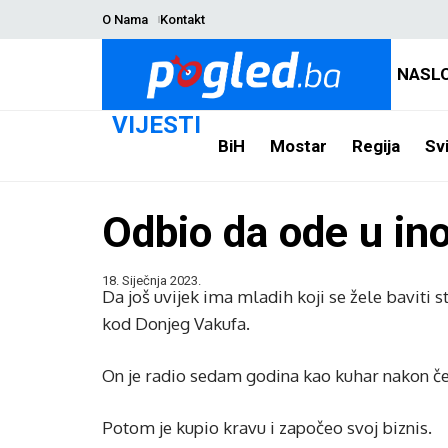
O Nama
Kontakt
NASL
VIJESTI
BiH
Mostar
Regija
Svi
Odbio da ode u i
18. Siječnja 2023.
Da još uvijek ima mladih koji se žele baviti s
kod Donjeg Vakufa.
On je radio sedam godina kao kuhar nakon čeg
Potom je kupio kravu i započeo svoj biznis.