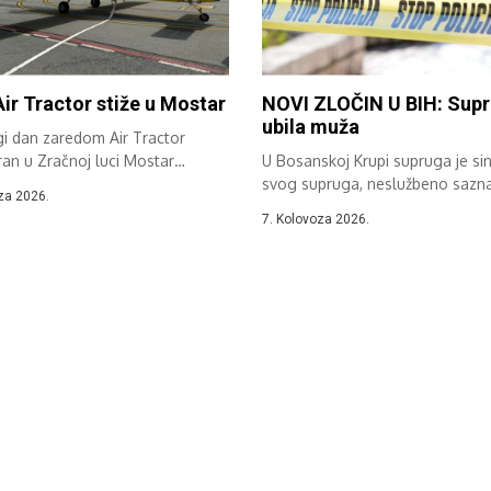
Air Tractor stiže u Mostar
NOVI ZLOČIN U BIH: Sup
ubila muža
gi dan zaredom Air Tractor
ran u Zračnoj luci Mostar
U Bosanskoj Krupi supruga je sin
...
svog supruga, neslužbeno sazn
za 2026.
“Avaz”....
7. Kolovoza 2026.