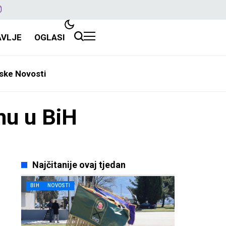
AVLJE
OGLASI
ske Novosti
rmu u BiH
Najčitanije ovaj tjedan
BIH
NOVOSTI