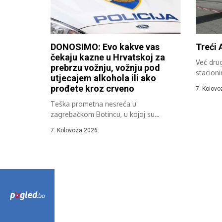
DONOSIMO: Evo kakve vas
Treći 
čekaju kazne u Hrvatskoj za
Već dru
prebrzu vožnju, vožnju pod
stacioni
utjecajem alkohola ili ako
sudjeluje
prođete kroz crveno
7. Kolovo
Teška prometna nesreća u
zagrebačkom Botincu, u kojoj su
poginule tri osobe,...
7. Kolovoza 2026.