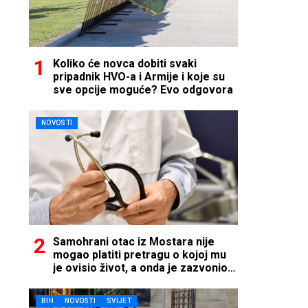
Koliko će novca dobiti svaki
pripadnik HVO-a i Armije i koje su
sve opcije moguće? Evo odgovora
NOVOSTI
Samohrani otac iz Mostara nije
mogao platiti pretragu o kojoj mu
je ovisio život, a onda je zazvonio
telefon…
BIH
NOVOSTI
SVIJET