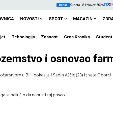
Subota , 8 kolovoz 2026
Danas
OVNICA
NOVOSTI
SPORT
MAGAZIN
ZDR
jet
Tehnologija
Znanost
Crna Kronika
Student
nozemstvo i osnovao fa
točarstvom u BiH dokaz je i Sedin Aščić (23) iz sela Oborci
a je odlučio da napusti taj posao.