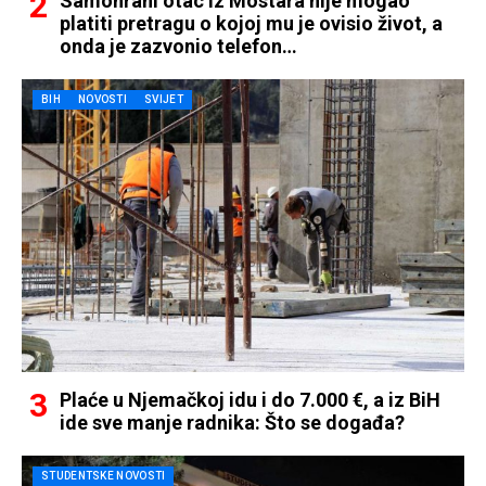
Samohrani otac iz Mostara nije mogao
platiti pretragu o kojoj mu je ovisio život, a
onda je zazvonio telefon…
BIH
NOVOSTI
SVIJET
Plaće u Njemačkoj idu i do 7.000 €, a iz BiH
ide sve manje radnika: Što se događa?
STUDENTSKE NOVOSTI