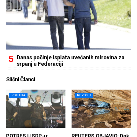
Danas počinje isplata uvećanih mirovina za
srpanj u Federaciji
Slični Članci
POLITIKA
NOVOSTI
POTRES U SDP-u:
REUTERS OBJAVIO: Dok