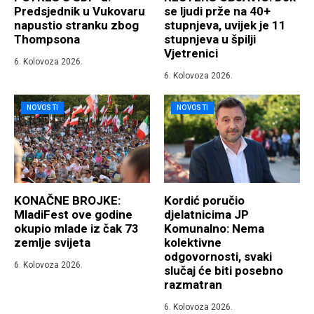
Predsjednik u Vukovaru
se ljudi prže na 40+
napustio stranku zbog
stupnjeva, uvijek je 11
Thompsona
stupnjeva u špilji
Vjetrenici
6. Kolovoza 2026.
6. Kolovoza 2026.
NOVOSTI
NOVOSTI
KONAČNE BROJKE:
Kordić poručio
MladiFest ove godine
djelatnicima JP
okupio mlade iz čak 73
Komunalno: Nema
zemlje svijeta
kolektivne
odgovornosti, svaki
6. Kolovoza 2026.
slučaj će biti posebno
razmatran
6. Kolovoza 2026.