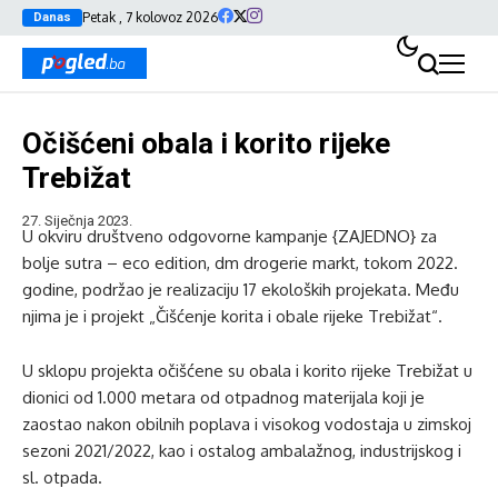
Petak , 7 kolovoz 2026
Danas
Očišćeni obala i korito rijeke
Trebižat
27. Siječnja 2023.
U okviru društveno odgovorne kampanje {ZAJEDNO} za
bolje sutra – eco edition, dm drogerie markt, tokom 2022.
godine, podržao je realizaciju 17 ekoloških projekata. Među
njima je i projekt „Čišćenje korita i obale rijeke Trebižat“.
U sklopu projekta očišćene su obala i korito rijeke Trebižat u
dionici od 1.000 metara od otpadnog materijala koji je
zaostao nakon obilnih poplava i visokog vodostaja u zimskoj
sezoni 2021/2022, kao i ostalog ambalažnog, industrijskog i
sl. otpada.