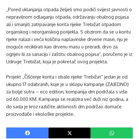
„Pored uklanjanja otpada željeli smo podići svijest javnosti o
nepravilnom odlaganju otpada, održavanju obalnog pojasa
ali i smanjiti zatrpavanje korita rijeke Trebižat otpadom
organskog i neorganskog porijekla. S obzirom da se u koritu
rijeke nalazi i veća količina naplavinske drvene mase, nju je
moguće reciklirati kao drvenu masu u preradi, drvo za
ogrijev ili za sanaciju i zaštitu obalnog pojasa“, poručeno je iz
Udruge Trebižat, koja je pokretač ovog projekta.
Projekt „Čišćenje korita i obale rijeke Trebižat“ jedan je od
ukupno 17 odabranih, koje je u sklopu kampanje {ZAJEDNO}
za bolje sutra – eco edition, kompanija dm podržala s više
od 60.000 KM. Kampanja se realizira već duži niz godina, a
do sada je kroz različite aktivnosti dm podržao domaće
proizvođače i ekološke projekte.