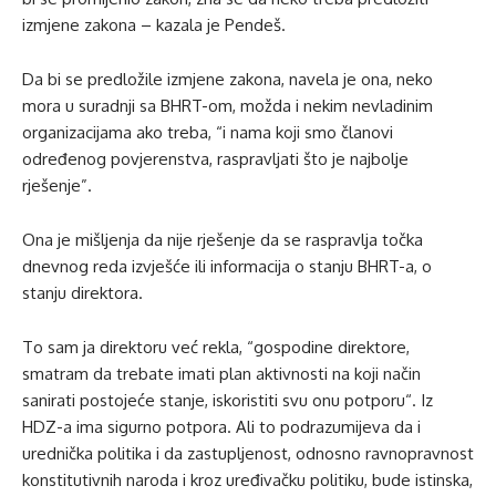
izmjene zakona – kazala je Pendeš.
Da bi se predložile izmjene zakona, navela je ona, neko
mora u suradnji sa BHRT-om, možda i nekim nevladinim
organizacijama ako treba, “i nama koji smo članovi
određenog povjerenstva, raspravljati što je najbolje
rješenje”.
Ona je mišljenja da nije rješenje da se raspravlja točka
dnevnog reda izvješće ili informacija o stanju BHRT-a, o
stanju direktora.
To sam ja direktoru već rekla, “gospodine direktore,
smatram da trebate imati plan aktivnosti na koji način
sanirati postojeće stanje, iskoristiti svu onu potporu“. Iz
HDZ-a ima sigurno potpora. Ali to podrazumijeva da i
urednička politika i da zastupljenost, odnosno ravnopravnost
konstitutivnih naroda i kroz uređivačku politiku, bude istinska,