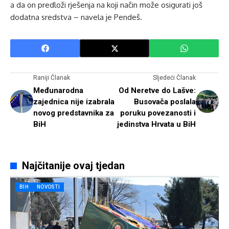
a da on predloži rješenja na koji način može osigurati još
dodatna sredstva – navela je Pendeš.
Raniji Članak
Sljedeći Članak
Međunarodna
Od Neretve do Lašve:
zajednica nije izabrala
Busovača poslala
novog predstavnika za
poruku povezanosti i
BiH
jedinstva Hrvata u BiH
Najčitanije ovaj tjedan
BIH
NOVOSTI