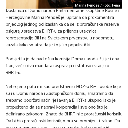
Marina Pendeš / Foto: Fena
Izaslanica u Domu naroda Parlamentarne skupštine Bosne i
Hercegovine Marina Pendeš je, upitana da prokomentira
prijedlog jednog od izaslanika da se iz proračunske rezerve
osiguraju sredstva BHRT-u za prijenos utakmica
reprezentacije BiH na Svjetskom prvenstvu u nogometu,
kazala kako smatra da je to jako populistički.
Podsjetila je da nadležna komisija Doma naroda, čiji je i ona
član, već u dva mandata raspravlja o statusu i stanju u
BHRT-u.
Nebrojeno puta mi, kao predstavnici HDZ-a BiH i osobe koje
su i u Domu naroda i Zastupničkom domu, smatramo da
trebamo podržati način rješavanja BHRT-a ukupno, iako je
propušteno da se napravi korporacija i sve ono što je
definirano zakonom. Znate da BHRT nije proračunski korisnik.
Da bi bio proračunski korisnik, mora se promijeniti zakon. Da
bi se promijenio zakon, zna se da neko treba predložiti