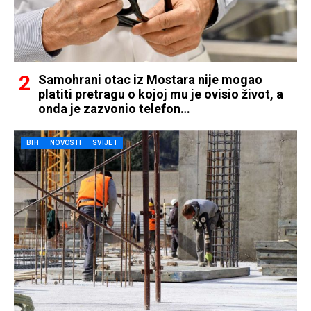
Samohrani otac iz Mostara nije mogao
platiti pretragu o kojoj mu je ovisio život, a
onda je zazvonio telefon…
BIH
NOVOSTI
SVIJET