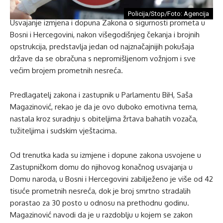
Policija/Stop/Foto: Agencija
Usvajanje izmjena i dopuna Zakona o sigurnosti prometa u
Bosni i Hercegovini, nakon višegodišnjeg čekanja i brojnih
opstrukcija, predstavlja jedan od najznačajnijih pokušaja
države da se obračuna s nepromišljenom vožnjom i sve
većim brojem prometnih nesreća.
Predlagatelj zakona i zastupnik u Parlamentu BiH, Saša
Magazinović, rekao je da je ovo duboko emotivna tema,
nastala kroz suradnju s obiteljima žrtava bahatih vozača,
tužiteljima i sudskim vještacima.
Od trenutka kada su izmjene i dopune zakona usvojene u
Zastupničkom domu do njihovog konačnog usvajanja u
Domu naroda, u Bosni i Hercegovini zabilježeno je više od 42
tisuće prometnih nesreća, dok je broj smrtno stradalih
porastao za 30 posto u odnosu na prethodnu godinu.
Magazinović navodi da je u razdoblju u kojem se zakon