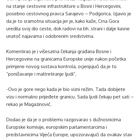
na stanje cestovne infrastrukture u Bosni i Hercegovini,
posebno cestovnog pravca Sarajevo – Podgorica. Izjavio je
da je to sramotna situacija jer je, kako kaže, Crna Gora
uredila svoj dio ceste, dok radovi na bh. strani i dalje kasne
unatoč najavama i odobrenim sredstvima.
Komentirao je i višesatna čekanja građana Bosne i
Hercegovine na granicama Europske unije nakon početka
primjene novog sustava kontrola, ocjenjujući da je to
“ponižavanje i maltretiranje ljudi”.
-Ovo je gore nego kada je bio vizni režim. Tada dobijete
vizu i normalno prijeđete granicu. Sada ljudi čekaju pet sati –
rekao je Magazinović.
Dodao je da je o problemu razgovarao s dužnosnicima
Europske komisije, europskim parlamentarcima i
predstavnicima Vijeća Europe, upozoravajući da ovakav stav