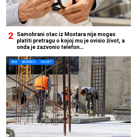
Samohrani otac iz Mostara nije mogao
platiti pretragu o kojoj mu je ovisio život, a
onda je zazvonio telefon…
BIH
NOVOSTI
SVIJET