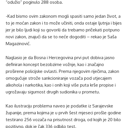
“odužio” poginulo 288 osoba.
-Kad bismo ovim zakonom mogli spasiti samo jedan život, a
to je moćan zakon i to može učiniti, onda ostaje ljutnja i bijes
jer je bilo ljudi koji su govorili da trebamo pričekati potpuno
novi zakon, znajući da se to neće dogoditi – rekao je Saša
Magazinović.
Naglasio je da Bosna i Hercegovina prvi put dobiva jasno
definiran koncept bezobzirne vožnje, kao i značajno
proširene policijske ovlasti. Prema njegovim riječima, zakon
omogućuje strože sankcioniranje vozača pod utjecajem
alkohola i narkotika, kao i onih koji više puta krše propise i
ugrožavaju sigurnost drugih sudionika u prometu.
Kao ilustraciju problema naveo je podatke iz Sarajevske
županije, prema kojima je u prvih šest mjeseci prošle godine
testirano 256 vozača na prisutnost droga, od kojih je 20 bilo
pozitivno, dok je čak 336 odbilo test.