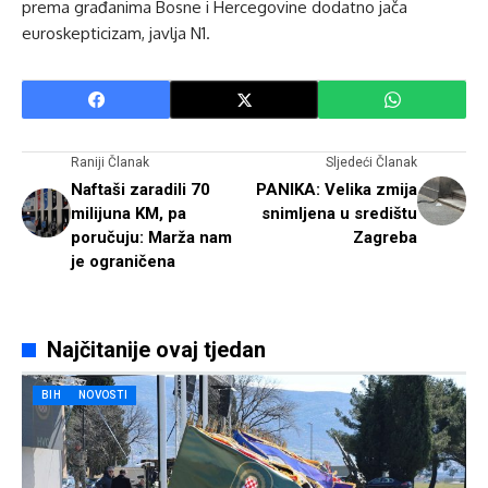
prema građanima Bosne i Hercegovine dodatno jača
euroskepticizam, javlja N1.
Raniji Članak
Sljedeći Članak
Naftaši zaradili 70
PANIKA: Velika zmija
milijuna KM, pa
snimljena u središtu
poručuju: Marža nam
Zagreba
je ograničena
Najčitanije ovaj tjedan
BIH
NOVOSTI