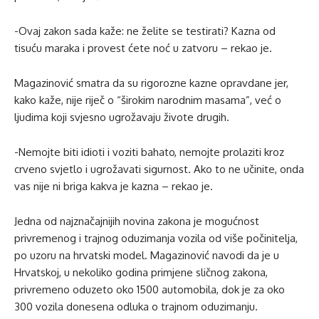
-Ovaj zakon sada kaže: ne želite se testirati? Kazna od
tisuću maraka i provest ćete noć u zatvoru – rekao je.
Magazinović smatra da su rigorozne kazne opravdane jer,
kako kaže, nije riječ o “širokim narodnim masama”, već o
ljudima koji svjesno ugrožavaju živote drugih.
-Nemojte biti idioti i voziti bahato, nemojte prolaziti kroz
crveno svjetlo i ugrožavati sigurnost. Ako to ne učinite, onda
vas nije ni briga kakva je kazna – rekao je.
Jedna od najznačajnijih novina zakona je mogućnost
privremenog i trajnog oduzimanja vozila od više počinitelja,
po uzoru na hrvatski model. Magazinović navodi da je u
Hrvatskoj, u nekoliko godina primjene sličnog zakona,
privremeno oduzeto oko 1500 automobila, dok je za oko
300 vozila donesena odluka o trajnom oduzimanju.